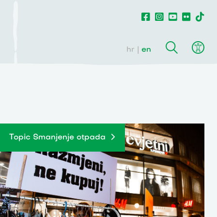
hr
en
Topic Smanjenje otpada