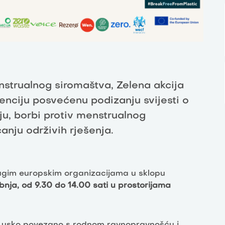
trualnog siromaštva, Zelena akcija
enciju posvećenu podizanju svijesti o
u, borbi protiv menstrualnog
anju održivih rješenja.
rugim europskim organizacijama u sklopu
vibnja, od 9.30 do 14.00 sati u prostorijama
o, usko povezano s rodnom ravnopravnošću i