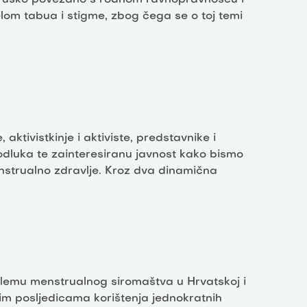
elom tabua i stigme, zbog čega se o toj temi
 aktivistkinje i aktiviste, predstavnike i
 odluka te zainteresiranu javnost kako bismo
enstrualno zdravlje. Kroz dva dinamična
blemu menstrualnog siromaštva u Hrvatskoj i
im posljedicama korištenja jednokratnih