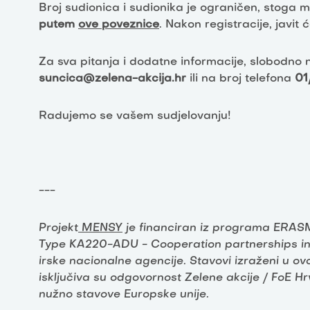
Broj sudionica i sudionika je ograničen, stoga 
putem
ove poveznice
. Nakon registracije, javi
Za sva pitanja i dodatne informacije, slobodno
suncica@zelena-akcija.hr
ili na broj telefona
01
Radujemo se vašem sudjelovanju!
---
Projekt
MENSY
je financiran iz programa ERA
Type KA220-ADU - Cooperation partnerships in 
irske nacionalne agencije. Stavovi izraženi u ov
isključiva su odgovornost Zelene akcije / FoE Hr
nužno stavove Europske unije.