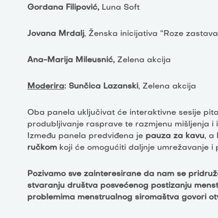
Gordana Filipović,
Luna Soft
Jovana Mrdalj
, Ženska inicijativa “Roze zastava
Ana-Marija Mileusnić,
Zelena akcija
Moderira
: Sunčica Lazanski
, Zelena akcija
Oba panela uključivat će interaktivne sesije pita
produbljivanje rasprave te razmjenu mišljenja i 
Između panela predviđena je
pauza za kavu
, a
ručkom
koji će omogućiti daljnje umrežavanje i 
Pozivamo sve zainteresirane da nam se pridruže 
stvaranju društva posvećenog postizanju menstr
problemima menstrualnog siromaštva govori ot