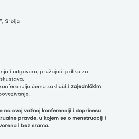
”, Srbija
nja i odgovora, pružajući priliku za
iskustava.
 konferenciju ćemo zaključiti
zajedničkim
povezivanje.
na ovoj važnoj konferenciji i doprinesu
ualne pravde, u kojem se o menstruaciji i
voreno i bez srama.