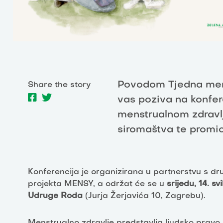
Povodom Tjedna mens
Share the story
vas poziva na konfer
menstrualnom zdravlj
siromaštva te promic
Konferencija je organizirana u partnerstvu s d
projekta MENSY, a održat će se u
srijedu, 14. s
Udruge Roda
(Jurja Žerjavića 10, Zagrebu).
Menstrualno zdravlje predstavlja ljudsko prav