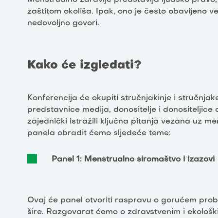
zaštitom okoliša. Ipak, ono je često obavijeno v
nedovoljno govori.
Kako će izgledati?
Konferencija će okupiti stručnjakinje i stručnjake,
predstavnice medija, donositelje i donositeljice
zajednički istražili ključna pitanja vezana uz m
panela obradit ćemo sljedeće teme:
Panel 1: Menstrualno siromaštvo i izazovi
Ovaj će panel otvoriti raspravu o gorućem pro
šire. Razgovarat ćemo o zdravstvenim i ekološk