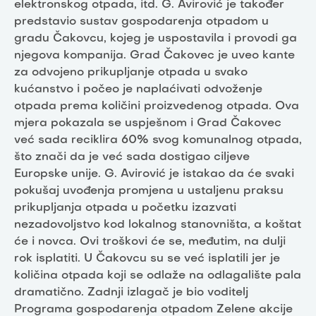
elektronskog otpada, itd. G. Avirović je također
predstavio sustav gospodarenja otpadom u
gradu Čakovcu, kojeg je uspostavila i provodi ga
njegova kompanija. Grad Čakovec je uveo kante
za odvojeno prikupljanje otpada u svako
kućanstvo i počeo je naplaćivati odvoženje
otpada prema količini proizvedenog otpada. Ova
mjera pokazala se uspješnom i Grad Čakovec
već sada reciklira 60% svog komunalnog otpada,
što znači da je već sada dostigao ciljeve
Europske unije. G. Avirović je istakao da će svaki
pokušaj uvođenja promjena u ustaljenu praksu
prikupljanja otpada u početku izazvati
nezadovoljstvo kod lokalnog stanovništa, a koštat
će i novca. Ovi troškovi će se, međutim, na dulji
rok isplatiti. U Čakovcu su se već isplatili jer je
količina otpada koji se odlaže na odlagalište pala
dramatično. Zadnji izlagač je bio voditelj
Programa gospodarenja otpadom Zelene akcije