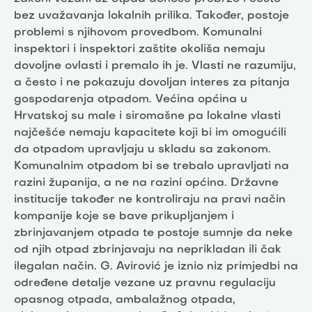
bez uvažavanja lokalnih prilika. Također, postoje
problemi s njihovom provedbom. Komunalni
inspektori i inspektori zaštite okoliša nemaju
dovoljne ovlasti i premalo ih je. Vlasti ne razumiju,
a često i ne pokazuju dovoljan interes za pitanja
gospodarenja otpadom. Većina općina u
Hrvatskoj su male i siromašne pa lokalne vlasti
najčešće nemaju kapacitete koji bi im omogućili
da otpadom upravljaju u skladu sa zakonom.
Komunalnim otpadom bi se trebalo upravljati na
razini županija, a ne na razini općina. Državne
institucije također ne kontroliraju na pravi način
kompanije koje se bave prikupljanjem i
zbrinjavanjem otpada te postoje sumnje da neke
od njih otpad zbrinjavaju na neprikladan ili čak
ilegalan način. G. Avirović je iznio niz primjedbi na
određene detalje vezane uz pravnu regulaciju
opasnog otpada, ambalažnog otpada,