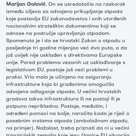
Marijan Galović
. On se usredotočio na raskorak
između ciljeva za odvojeno prikupljanje otpada
koje postavlja EU zakonodavstvo i onih utvrđenih
nacionalnim strateškim dokumentima koji se
odnose na područje upravljanja otpadom.
Spomenuto je i da se hrvatski Zakon o otpadu u
posljednje tri godine mijenjao već dva puta, a da
još uvijek nije usklađen s direktivama Europske
unije. Pored problema vezanih uz usklađivanje s
legislativom EU, postoje još veći problemi u
praksi. Vrlo malo je učinjeno na osiguranju
infrastrukture koja bi građanima omogućila
odvojeno odlaganje otpada. U većini hrvatskih
gradova takva infrastruktura ili ne postoji ili je
potpuno neprikladna. Postoje, međutim, i
određeni pomaci na bolje, naročito kada je riječ o
posebnim vrstama otpada (ambalažnom otpadu,
na primjer). Nažalost, treba priznati da ni u većini
tranzicijskih zemalja koje jesu članice EU situacija