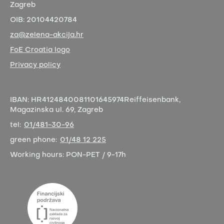
Zagreb
OIB:
20104420784
za@zelena-akcija.hr
FoE Croatia logo
Privacy policy
IBAN:
HR4124840081101645974
Reiffeisenbank,
Magazinska ul. 69, Zagreb
tel:
01/481-30-96
green phone:
01/48 12 225
Working hours:
PON-PET / 9-17h