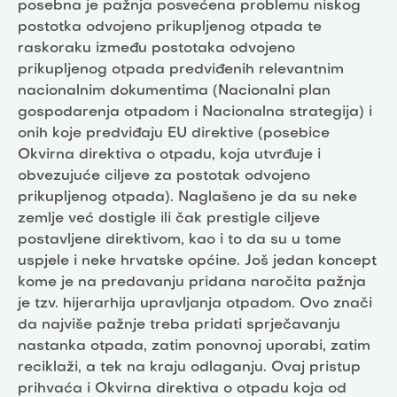
posebna je pažnja posvećena problemu niskog
postotka odvojeno prikupljenog otpada te
raskoraku između postotaka odvojeno
prikupljenog otpada predviđenih relevantnim
nacionalnim dokumentima (Nacionalni plan
gospodarenja otpadom i Nacionalna strategija) i
onih koje predviđaju EU direktive (posebice
Okvirna direktiva o otpadu, koja utvrđuje i
obvezujuće ciljeve za postotak odvojeno
prikupljenog otpada). Naglašeno je da su neke
zemlje već dostigle ili čak prestigle ciljeve
postavljene direktivom, kao i to da su u tome
uspjele i neke hrvatske općine. Još jedan koncept
kome je na predavanju pridana naročita pažnja
je tzv. hijerarhija upravljanja otpadom. Ovo znači
da najviše pažnje treba pridati sprječavanju
nastanka otpada, zatim ponovnoj uporabi, zatim
reciklaži, a tek na kraju odlaganju. Ovaj pristup
prihvaća i Okvirna direktiva o otpadu koja od