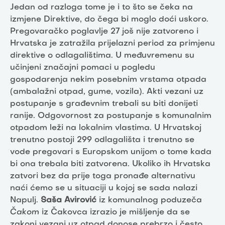
Jedan od razloga tome je i to što se čeka na
izmjene Direktive, do čega bi moglo doći uskoro.
Pregovaračko poglavlje 27 još nije zatvoreno i
Hrvatska je zatražila prijelazni period za primjenu
direktive o odlagalištima. U međuvremenu su
učinjeni značajni pomaci u pogledu
gospodarenja nekim posebnim vrstama otpada
(ambalažni otpad, gume, vozila). Akti vezani uz
postupanje s građevnim trebali su biti donijeti
ranije. Odgovornost za postupanje s komunalnim
otpadom leži na lokalnim vlastima. U Hrvatskoj
trenutno postoji 299 odlagališta i trenutno se
vode pregovari s Europskom unijom o tome kada
bi ona trebala biti zatvorena. Ukoliko ih Hrvatska
zatvori bez da prije toga pronađe alternativu
naći ćemo se u situaciji u kojoj se sada nalazi
Napulj.
Saša Avirović
iz komunalnog poduzeča
Čakom
iz Čakovca izrazio je mišljenje da se
zakoni vezani uz otpad donose prebrzo i često