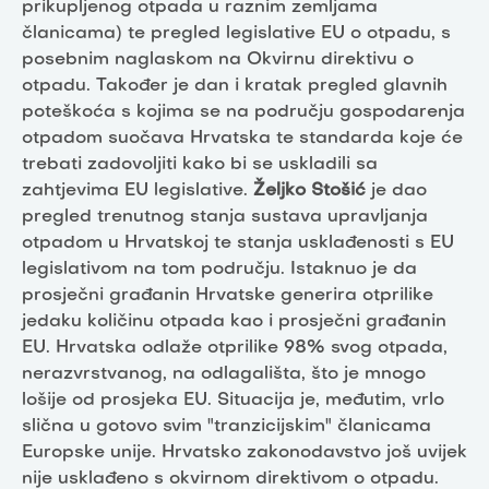
prikupljenog otpada u raznim zemljama
članicama) te pregled legislative EU o otpadu, s
posebnim naglaskom na Okvirnu direktivu o
otpadu. Također je dan i kratak pregled glavnih
poteškoća s kojima se na području gospodarenja
otpadom suočava Hrvatska te standarda koje će
trebati zadovoljiti kako bi se uskladili sa
zahtjevima EU legislative.
Željko Stošić
je dao
pregled trenutnog stanja sustava upravljanja
otpadom u Hrvatskoj te stanja usklađenosti s EU
legislativom na tom području. Istaknuo je da
prosječni građanin Hrvatske generira otprilike
jedaku količinu otpada kao i prosječni građanin
EU. Hrvatska odlaže otprilike 98% svog otpada,
nerazvrstvanog, na odlagališta, što je mnogo
lošije od prosjeka EU. Situacija je, međutim, vrlo
slična u gotovo svim "tranzicijskim" članicama
Europske unije. Hrvatsko zakonodavstvo još uvijek
nije usklađeno s okvirnom direktivom o otpadu.