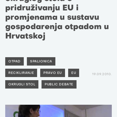
pridruživanju EU i
promjenama u sustavu
gospodarenja otpadom u
Hrvatskoj
OTPAD
SPALIONICA
RECIKLIRANJE
PRAVO EU
EU
19.09.2010.
OKRUGLI STOL
PUBLIC DEBATE