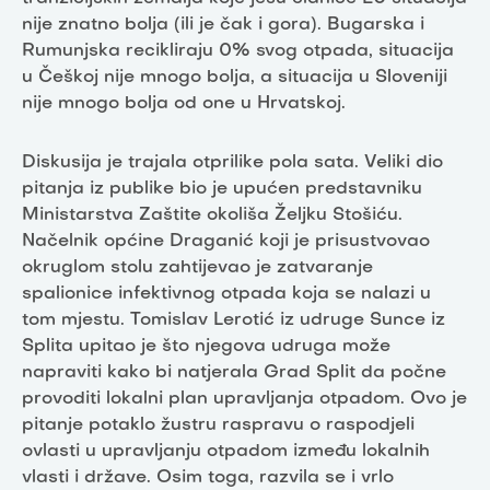
nije znatno bolja (ili je čak i gora). Bugarska i
Rumunjska recikliraju 0% svog otpada, situacija
u Češkoj nije mnogo bolja, a situacija u Sloveniji
nije mnogo bolja od one u Hrvatskoj.
Diskusija je trajala otprilike pola sata. Veliki dio
pitanja iz publike bio je upućen predstavniku
Ministarstva Zaštite okoliša Željku Stošiću.
Načelnik općine Draganić koji je prisustvovao
okruglom stolu zahtijevao je zatvaranje
spalionice infektivnog otpada koja se nalazi u
tom mjestu. Tomislav Lerotić iz udruge Sunce iz
Splita upitao je što njegova udruga može
napraviti kako bi natjerala Grad Split da počne
provoditi lokalni plan upravljanja otpadom. Ovo je
pitanje potaklo žustru raspravu o raspodjeli
ovlasti u upravljanju otpadom između lokalnih
vlasti i države. Osim toga, razvila se i vrlo