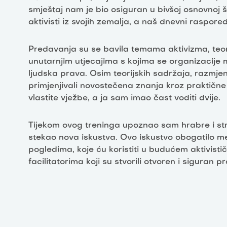
smještaj nam je bio osiguran u bivšoj osnovnoj ško
aktivisti iz svojih zemalja, a naš dnevni raspored
Predavanja su se bavila temama aktivizma, teor
unutarnjim utjecajima s kojima se organizacije 
ljudska prava. Osim teorijskih sadržaja, razmjenj
primjenjivali novostečena znanja kroz praktične v
vlastite vježbe, a ja sam imao čast voditi dvije.
Tijekom ovog treninga upoznao sam hrabre i str
stekao nova iskustva. Ovo iskustvo obogatilo me
pogledima, koje ću koristiti u budućem aktivis
facilitatorima koji su stvorili otvoren i siguran pr