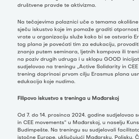
društvene pravde te aktivizma.
Na tečajevima polaznici uče o temama okolišne 
sječu iskustvo koje im pomaže graditi otpornost
vrate u organizaciju služe kako bi se ostvario Er
tog plana je povećati tim za edukaciju, provodi
znanja putem seminara, ljetnih kampova ili tre
na poziv drugih udruga i u sklopu GOOD inicijativ
sudjelovao na treningu „Active Solidarity in 
trening doprinosi prvom cilju Erasmus plana us
edukacija koje nudimo.
Filipovo iskustvo s treninga u Mađarskoj
Od 7. do 14. prosinca 2024. godine sudjelovao 
in CEE movements“ u Mađarskoj, u naselju Kunsz
Budimpešte. Na treningu su sudjelovali facilitatori
istočne Europe, uključujući Mađarsku, Poljsku, 