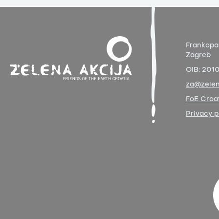
Frankopa
Zagreb
OIB:
201
za@zelen
FoE Croat
Privacy p