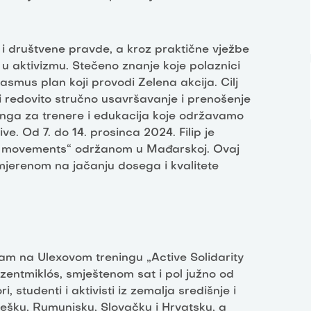
i društvene pravde, a kroz praktične vježbe
 u aktivizmu. Stečeno znanje koje polaznici
asmus plan koji provodi Zelena akcija. Cilj
ti redovito stručno usavršavanje i prenošenje
ninga za trenere i edukacija koje održavamo
e. Od 7. do 14. prosinca 2024. Filip je
CEE movements“ održanom u Mađarskoj. Ovaj
mjerenom na jačanju dosega i kvalitete
sam na Ulexovom treningu „Active Solidarity
entmiklós, smještenom sat i pol južno od
, studenti i aktivisti iz zemalja središnje i
Češku, Rumunjsku, Slovačku i Hrvatsku, a