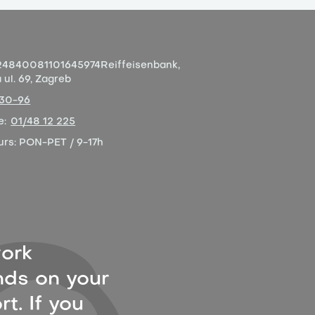
4840081101645974
Reiffeisenbank,
ul. 69, Zagreb
-30-96
e:
01/48 12 225
urs:
PON-PET / 9-17h
ork
ds on your
t. If you