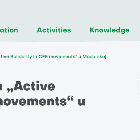
ation
Activities
Knowledge
ctive Solidarity in CEE movements“ u Mađarskoj
a „Active
 movements“ u