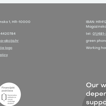
nska 1,
HR-10000
IBAN:
HR412
Magazinska 
04420784
tel:
01/481
a-akcija.hr
green phon
ia logo
Working ho
olicy
Our w
depen
suppor