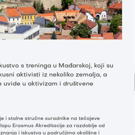
skustvo s treninga u Mađarskoj, koji su
skusni aktivisti iz nekoliko zemalja, a
ne uvide u aktivizam i društvene
nje i stalne stručne suradnike na tečajeve
klopu Erasmus Akreditacije za razdoblje od
 znanja i iskustva u područjima okolišne i