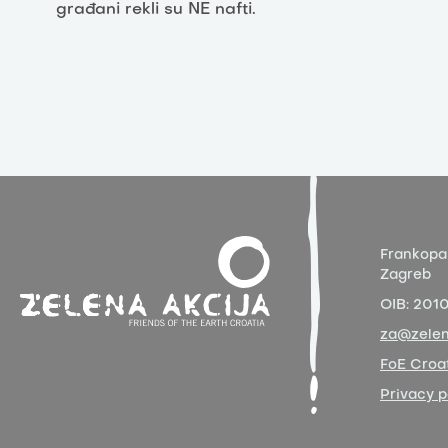
građani rekli su NE nafti.
Frankopa
Zagreb
OIB:
201
za@zelen
FoE Croat
Privacy p