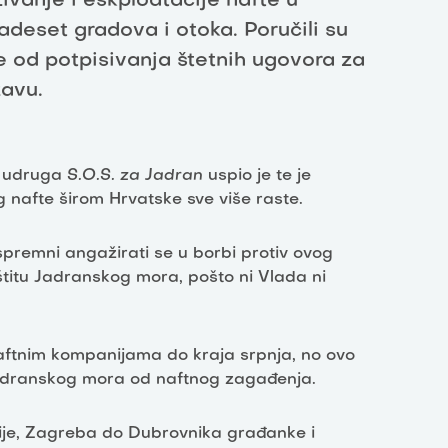
živanje i eskploatacije nafte u
adeset gradova i otoka. Poručili su
 od potpisivanja štetnih ugovora za
žavu.
ih udruga
S.O.S. za Jadran
uspio je te je
 nafte širom Hrvatske sve više raste.
spremni angažirati se u borbi protiv ovog
štitu Jadranskog mora, pošto ni Vlada ni
aftnim kompanijama do kraja srpnja, no ovo
adranskog mora od naftnog zagađenja.
ije, Zagreba do Dubrovnika građanke i