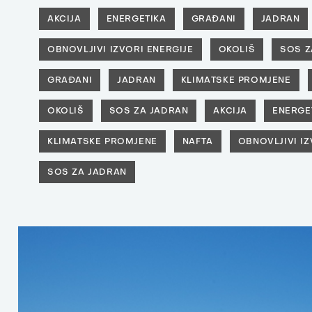
AKCIJA
ENERGETIKA
GRAĐANI
JADRAN
OBNOVLJIVI IZVORI ENERGIJE
OKOLIŠ
SOS Z
GRAĐANI
JADRAN
KLIMATSKE PROMJENE
OKOLIŠ
SOS ZA JADRAN
AKCIJA
ENERGE
KLIMATSKE PROMJENE
NAFTA
OBNOVLJIVI IZ
SOS ZA JADRAN