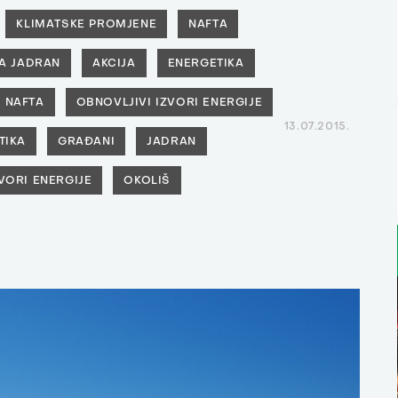
KLIMATSKE PROMJENE
NAFTA
A JADRAN
AKCIJA
ENERGETIKA
NAFTA
OBNOVLJIVI IZVORI ENERGIJE
13.07.2015.
TIKA
GRAĐANI
JADRAN
VORI ENERGIJE
OKOLIŠ