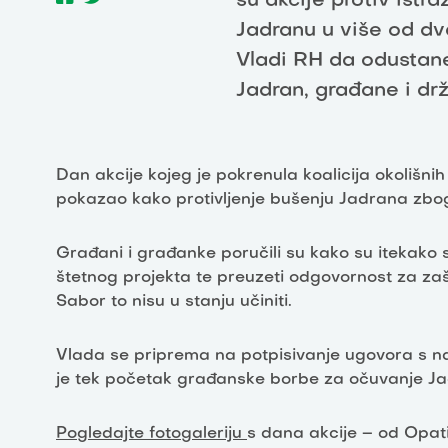
su akcije protiv istra
Jadranu u više od dv
Vladi RH da odustane
Jadran, građane i dr
Dan akcije kojeg je pokrenula koalicija okolišn
pokazao kako protivljenje bušenju Jadrana zbog
Građani i građanke poručili su kako su itekako 
štetnog projekta te preuzeti odgovornost za za
Sabor to nisu u stanju učiniti.
Vlada se priprema na potpisivanje ugovora s n
je tek početak građanske borbe za očuvanje J
Pogledajte fotogaleriju
s dana akcije – od Opat