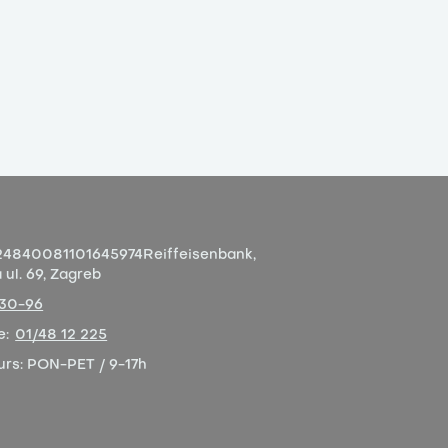
4840081101645974
Reiffeisenbank,
ul. 69, Zagreb
-30-96
e:
01/48 12 225
urs:
PON-PET / 9-17h