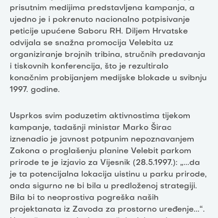
prisutnim medijima predstavljena kampanja, a
ujedno je i pokrenuto nacionalno potpisivanje
peticije upućene Saboru RH. Diljem Hrvatske
odvijala se snažna promocija Velebita uz
organiziranje brojnih tribina, stručnih predavanja
i tiskovnih konferencija, što je rezultiralo
konačnim probijanjem medijske blokade u svibnju
1997. godine.
Usprkos svim poduzetim aktivnostima tijekom
kampanje, tadašnji ministar Marko Širac
iznenadio je javnost potpunim nepoznavanjem
Zakona o proglašenju planine Velebit parkom
prirode te je izjavio za Vijesnik (28.5.1997.): „...da
je ta potencijalna lokacija uistinu u parku prirode,
onda sigurno ne bi bila u predloženoj strategiji.
Bila bi to neoprostiva pogreška naših
projektanata iz Zavoda za prostorno uređenje...“.