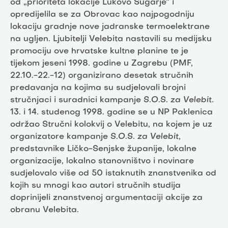
od „prioriteta lokacije Lukovo Šugarje“ i
opredijelila se za Obrovac kao najpogodniju
lokaciju gradnje nove jadranske termoelektrane
na ugljen. Ljubitelji Velebita nastavili su medijsku
promociju ove hrvatske kultne planine te je
tijekom jeseni 1998. godine u Zagrebu (PMF,
22.10.-22.-12) organizirano desetak stručnih
predavanja na kojima su sudjelovali brojni
stručnjaci i suradnici kampanje
S.O.S. za Velebit
.
13. i 14. studenog 1998. godine se u NP Paklenica
održao Stručni kolokvij o Velebitu, na kojem je uz
organizatore kampanje
S.O.S. za Velebit
,
predstavnike Ličko-Senjske županije, lokalne
organizacije, lokalno stanovništvo i novinare
sudjelovalo više od 50 istaknutih znanstvenika od
kojih su mnogi kao autori stručnih studija
doprinijeli znanstvenoj argumentaciji akcije za
obranu Velebita.