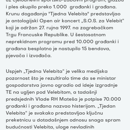
uz cjelodnevni sportsko-zabavni program, glazbu
i ples okupilo preko 1.000 građanki i građana.
Krunu događanja "Tjedna Velebita" predstavljao
je antologijski Open air koncert „S.O.S. za Velebit“
koji je održan 27. rujna 1997. na zagrebačkom
Trgu Francuske Republike. U šestosatnom
neprekidnom programu pred 10.000 građanki i
građana besplatno je nastupilo 15 bendova,
pjevača i izvođača.
Uspjeh „Tjedna Velebita“ je velika medijska
pozornost što je rezultiralo time da se ministar
gospodarstva javno ogradio od ideje izgradnje
TE na ugljen pod Velebitom, a tadašnji
predsjednih Vlade RH Mateša je potpise 70.000
građanki i građana nazvao histerijom. „Tjedan
Velebita“ je svakako predstavljao ključnu
preketnicu u dotadašnjem odnosu snaga spram
budućnosti Velebita, uloge nevladinih