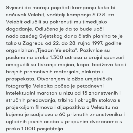
Svjesni da moraju pojačati kampanju kako bi
sačuvali Velebit, voditelji kampanje
S.O.S. za
Velebit
odlučili su pokrenuti multimedijsko
događanje. Odlučeno je da to bude uoči
nadolazećeg Svjetskog dana čistih planina te je
tako u Zagrebu od 22. do 28. rujna 1997. godine
organiziran „Tjedan Velebita“. Pozivnice su
poslane na preko 1.300 adresa a brojni sponzori
omogućili su tiskanje majica, kapa, bedževa kao i
brojnih promotivnih materijala, plakata i
prospekata. Otvorenjem izložbe umjetničkih
fotografija Velebita počeo je petodnevni
intelektualni maraton u nizu od 15 znanstvenih i
stručnih predavanja, tribina i okruglih stolova s
projekcijom filmova i dijapozitiva o Velebitu na
kojemu je sudjelovalo 60 priznatih znanstvenika i
uglednih javnih osoba u prepunim dvoranama s
preko 1.000 posjetitelja.