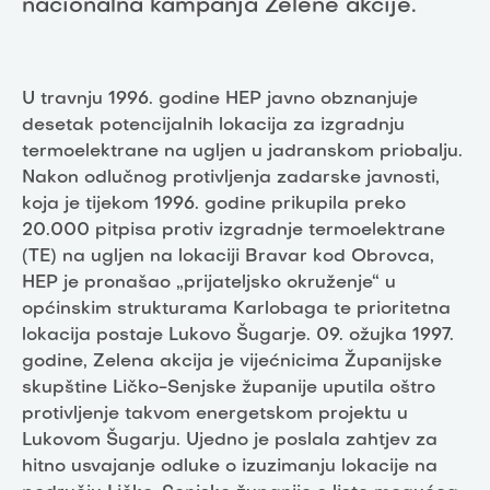
nacionalna kampanja Zelene akcije.
U travnju 1996. godine HEP javno obznanjuje
desetak potencijalnih lokacija za izgradnju
termoelektrane na ugljen u jadranskom priobalju.
Nakon odlučnog protivljenja zadarske javnosti,
koja je tijekom 1996. godine prikupila preko
20.000 pitpisa protiv izgradnje termoelektrane
(TE) na ugljen na lokaciji Bravar kod Obrovca,
HEP je pronašao „prijateljsko okruženje“ u
općinskim strukturama Karlobaga te prioritetna
lokacija postaje Lukovo Šugarje. 09. ožujka 1997.
godine, Zelena akcija je vijećnicima Županijske
skupštine Ličko-Senjske županije uputila oštro
protivljenje takvom energetskom projektu u
Lukovom Šugarju. Ujedno je poslala zahtjev za
hitno usvajanje odluke o izuzimanju lokacije na