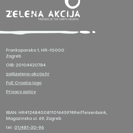
Frankopanska 1,
HR-10000
Zagreb
OIB:
20104420784
za@zelena-akcija.hr
FoE Croatia logo
Privacy policy
IBAN:
HR4124840081101645974
Reiffeisenbank,
Magazinska ul. 69, Zagreb
tel:
01/481-30-96