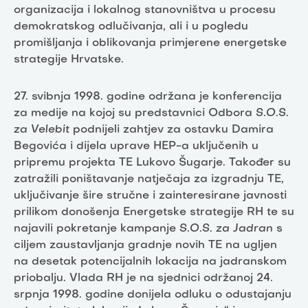
organizacija i lokalnog stanovništva u procesu
demokratskog odlučivanja, ali i u pogledu
promišljanja i oblikovanja primjerene energetske
strategije Hrvatske.
27. svibnja 1998. godine održana je konferencija
za medije na kojoj su predstavnici Odbora
S.O.S.
za Velebit
podnijeli zahtjev za ostavku Damira
Begovića i dijela uprave HEP-a uključenih u
pripremu projekta TE Lukovo Šugarje. Također su
zatražili poništavanje natječaja za izgradnju TE,
uključivanje šire stručne i zainteresirane javnosti
prilikom donošenja Energetske strategije RH te su
najavili pokretanje kampanje
S.O.S. za Jadran
s
ciljem zaustavljanja gradnje novih TE na ugljen
na desetak potencijalnih lokacija na jadranskom
priobalju. Vlada RH je na sjednici održanoj 24.
srpnja 1998. godine donijela odluku o odustajanju