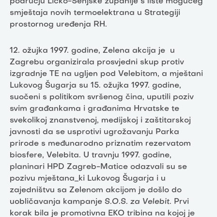
području Ličko-Senjske županije s liste mogućeg
smještaja novih termoelektrana u Strategiji
prostornog uređenja RH.
12. ožujka 1997. godine, Zelena akcija je u
Zagrebu organizirala prosvjedni skup protiv
izgradnje TE na ugljen pod Velebitom, a mještani
Lukovog Šugarja su 15. ožujka 1997. godine,
suočeni s politikom svršenog čina, uputili poziv
svim građankama i građanima Hrvatske te
svekolikoj znanstvenoj, medijskoj i zaštitarskoj
javnosti da se usprotivi ugrožavanju Parka
prirode s međunarodno priznatim rezervatom
biosfere, Velebita. U travnju 1997. godine,
planinari HPD Zagreb-Matice odazvali su se
pozivu mještana_ki Lukovog Šugarja i u
zajedništvu sa Zelenom akcijom je došlo do
uobličavanja kampanje
S.O.S. za Velebit
. Prvi
korak bila je promotivna EKO tribina na kojoj je