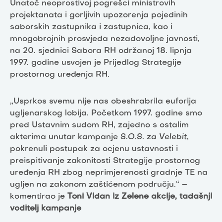
Unatoč neoprostivoj pogrešci ministrovih
projektanata i gorljivih upozorenja pojedinih
saborskih zastupnika i zastupnica, kao i
mnogobrojnih prosvjeda nezadovoljne javnosti,
na 20. sjednici Sabora RH održanoj 18. lipnja
1997. godine usvojen je Prijedlog Strategije
prostornog uređenja RH.
„Usprkos svemu nije nas obeshrabrila euforija
ugljenarskog lobija. Početkom 1997. godine smo
pred Ustavnim sudom RH, zajedno s ostalim
akterima unutar kampanje
S.O.S. za Velebit
,
pokrenuli postupak za ocjenu ustavnosti i
preispitivanje zakonitosti Strategije prostornog
uređenja RH zbog neprimjerenosti gradnje TE na
ugljen na zakonom zaštićenom području.“ –
komentirao je
Toni Vidan iz Zelene akcije, tadašnji
voditelj kampanje