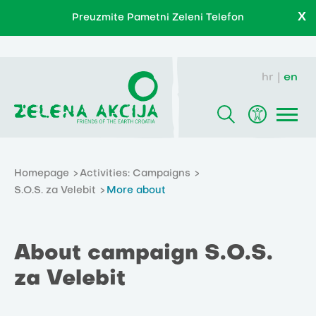
X
Preuzmite Pametni Zeleni Telefon
hr
en
Homepage
Activities: Campaigns
S.O.S. za Velebit
More about
About campaign S.O.S.
za Velebit