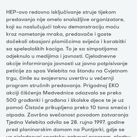
HEP-ovo redovno isključivanje struje tijekom
predavanja nije omelo snalažljive organizatore,
koji su naslučujući takvu demonstraciju moću
kroz nametanje mraka, predavače i goste
dočekali obasjani plamičcima svijeća i karabitki
sa speleoloških kaciga. To je sa simpatijama
odjeknulo u medijima i javnosti. Cjelodnevne
akcije informiranja javnosti uz javno potpisivanje
peticije za spas Velebita na štandu na Cvjetnom
trgu, činile su svojevrsnu uvertiru u večernji
program stručnih predavanja. Prigodnoj EKO
akciji čišćenja Medvednice odazvalo se preko
500 građanki i građana i školske djece te je uz
pomoć Čistoće prikupljeno preko 10 tona smeća i
otpada. Završna svečanost povodom zatvaranja
Tjedna Velebita odvila se 28. rujna 1997. godine
pred planinarskim domom na Puntjarki, gdje se