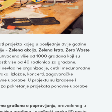
ti projekta kojeg u posljednje dvije godine
ije -
Zelena akcija, Zelena Istra, Zero Waste
buhvaćeno više od 1000 građana koji su
nosti: više od 40 radionica za građane,
i nevladine organizacije, četiri međunarodne
aka, izložbe, koncerti, zagovaračke
vne uporabe. U projektu su izrađene i
 za pokretanje projekata ponovne uporabe
vima građana o popravljanju
, provedenog u
 većina građana i građanki, preko 90 posto,