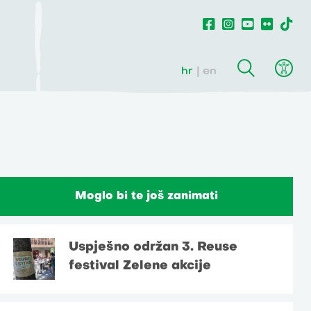
hr
en
Moglo bi te još zanimati
Uspješno održan 3. Reuse
festival Zelene akcije