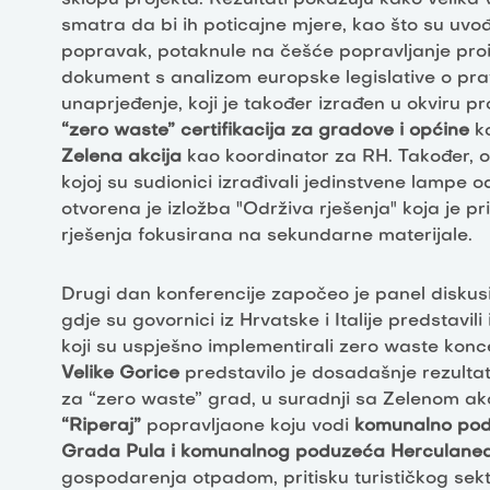
smatra da bi ih poticajne mjere, kao što su uvo
popravak, potaknule na češće popravljanje proi
dokument s analizom europske legislative o pr
unaprjeđenje, koji je također izrađen u okviru p
“zero waste” certifikacija za gradove i općine
ko
Zelena akcija
kao koordinator za RH. Također, 
kojoj su sudionici izrađivali jedinstvene lampe o
otvorena je izložba "Održiva rješenja" koja je pr
rješenja fokusirana na sekundarne materijale.
Drugi dan konferencije započeo je panel disku
gdje su govornici iz Hrvatske i Italije predstavil
koji su uspješno implementirali zero waste kon
Velike Gorice
predstavilo je dosadašnje rezultat
za “zero waste” grad, u suradnji sa Zelenom akc
“Riperaj”
popravljaone koju vodi
komunalno podu
Grada Pula i komunalnog poduzeća Herculane
gospodarenja otpadom, pritisku turističkog sek