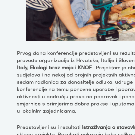
Prvog dana konferencije predstavljeni su rezulta
provode organizacije iz Hrvatske, Italije i Sloven
Italy, Ekologi brez meja i KNOF
. Projektom je o
sudjelovali na nekoj od brojnih projektnih aktiv
sedam radionica za donositelje odluka, udruge 
konferencije na temu ponovne uporabe i poprav
aktivnosti u području prava na popravak i pono
smjernice
s primjerima dobre prakse i uputama
u lokalnim zajednicama.
Predstavljeni su i rezultati
istraživanja o stavo
sklopu projekta. Rezultati pokazuju kako velika