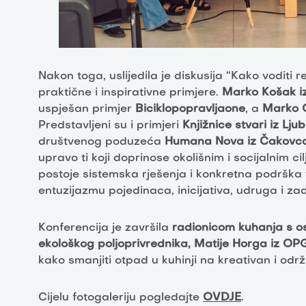
Nakon toga, uslijedila je diskusija “Kako voditi
praktične i inspirativne primjere.
Marko Košak iz
uspješan primjer
Biciklopopravljaone
, a
Marko G
Predstavljeni su i primjeri
Knjižnice stvari iz Lj
društvenog poduzeća
Humana Nova iz Čakovc
upravo ti koji doprinose okolišnim i socijalnim ci
postoje sistemska rješenja i konkretna podrška
entuzijazmu pojedinaca, inicijativa, udruga i za
Konferencija je završila
radionicom kuhanja s o
ekološkog poljoprivrednika, Matije Horga iz O
kako smanjiti otpad u kuhinji na kreativan i održ
Cijelu fotogaleriju pogledajte
OVDJE
.