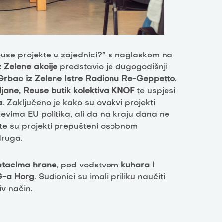
 reuse projekte u zajednici?” s naglaskom na
 Zelene akcije
predstavio je dugogodišnji
rbac iz Zelene Istre Radionu Re-Geppetto
.
ubljane, Reuse butik kolektiva KNOF
te uspjesi
a
. Zaključeno je kako su ovakvi projekti
ljevima EU politika, ali da na kraju dana ne
 te su projekti prepušteni osobnom
druga.
stacima hrane
, pod vodstvom
kuhara i
PG-a Horg
. Sudionici su imali priliku naučiti
iv način.