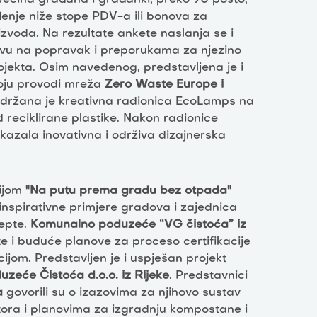
đenje niže stope PDV-a ili bonova za
zvoda. Na rezultate ankete naslanja se i
avu na popravak i preporukama za njezino
rojekta. Osim navedenog, predstavljena je i
ju provodi mreža
Zero Waste Europe i
održana je kreativna radionica EcoLamps na
d reciklirane plastike. Nakon radionice
ikazala inovativna i održiva dizajnerska
sijom
"Na putu prema gradu bez otpada"
i inspirativne primjere gradova i zajednica
cepte.
Komunalno poduzeće “VG čistoća” iz
e i buduće planove za proceso certifikacije
ijom. Predstavljen je i uspješan projekt
zeće Čistoća d.o.o. iz Rijeke
. Predstavnici
a
govorili su o izazovima za njihovo sustav
tora i planovima za izgradnju kompostane i