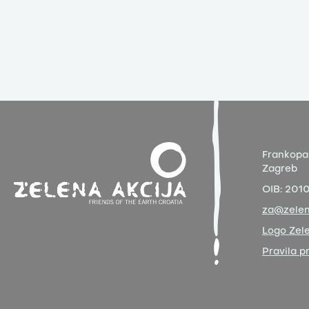
Frankopa
Zagreb
OIB:
201
za@zelen
Logo Zele
Pravila p