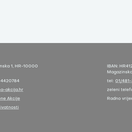
nska 1,
HR-10000
IBAN:
HR412
Magazinska 
04420784
tel:
01/481
a-akcija.hr
zeleni telef
ne Akcije
Radno vrij
rivatnosti