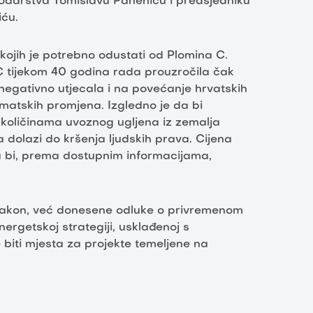
podarstva Tomislavu Paneniću i predsjedniku
iću.
kojih je potrebno odustati od Plomina C.
 C tijekom 40 godina rada prouzročila čak
negativno utjecala i na povećanje hrvatskih
imatskih promjena. Izgledno je da bi
 količinama uvoznog ugljena iz zemalja
 dolazi do kršenja ljudskih prava. Cijena
la bi, prema dostupnim informacijama,
nakon, već donesene odluke o privremenom
nergetskoj strategiji, usklađenoj s
biti mjesta za projekte temeljene na