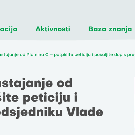
acija
Aktivnosti
Baza znanja
stajanje od Plomina C – potpišite peticiju i pošaljite dopis pr
ustajanje od
te peticiju i
edsjedniku Vlade