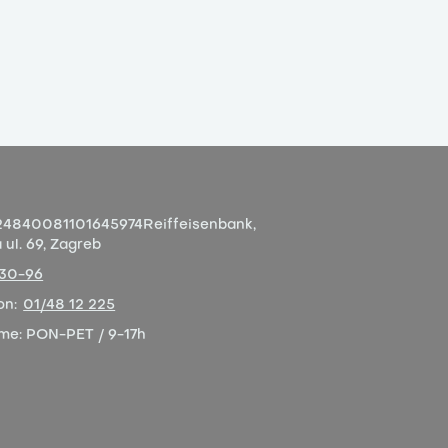
4840081101645974
Reiffeisenbank,
ul. 69, Zagreb
-30-96
on:
01/48 12 225
eme:
PON-PET / 9-17h