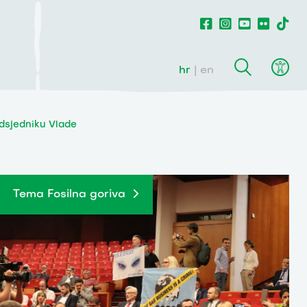
hr
en
edsjedniku Vlade
Tema Fosilna goriva