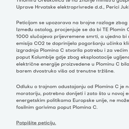
Tihomiru Oreškoviću te na znanje ministru gos
Uprave Hrvatske elektroprivrede d.d., Perici Juk
Peticijom se upozorava na brojne razloge zbog 
Između ostalog, procjenjuje se da bi TE Plomin
1000 slučajeva prijevremene smrti, a ujedno bi 
emisija CO2 te doprinijela pogoršanju učinka kl
izgradnja Plomina C stvorila potrebu i za većim
poput Kolumbije gdje zbog eksploatacije ugljena
električne energije proizvedene u Plominu C bi
barem dvostruko viša od trenutne tržišne.
Odluku o trajnom odustajanju od Plomina C je 
moratoriju, potrebno donijeti i zato što u novoj e
energetskim politikama Europske unije, ne može 
fosilnim gorivima poput Plomina C.
Potpišite peticiju.