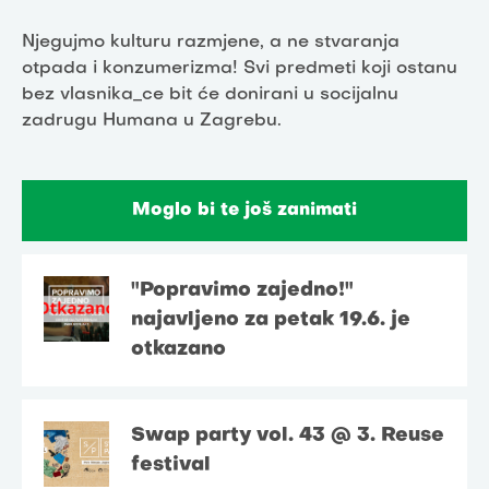
Njegujmo kulturu razmjene, a ne stvaranja
otpada i konzumerizma! Svi predmeti koji ostanu
bez vlasnika_ce bit će donirani u socijalnu
zadrugu Humana u Zagrebu.
Moglo bi te još zanimati
"Popravimo zajedno!"
najavljeno za petak 19.6. je
otkazano
Swap party vol. 43 @ 3. Reuse
festival