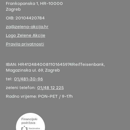
Frankopanska 1,
HR-10000
Zagreb
OIB:
20104420784
za@zelena-akcija.hr
Logo Zelene Akcije
Pravila privatnosti
IBAN:
HR4124840081101645974
Reiffeisenbank,
Magazinska ul. 69, Zagreb
tel:
01/481-30-96
zeleni telefon:
01/48 12 225
Radno vrijeme:
PON-PET / 9-17h