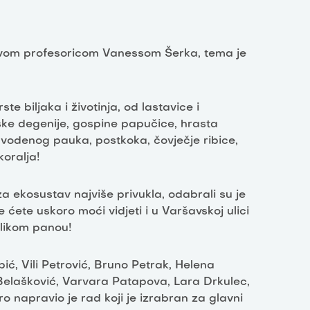
hovom profesoricom Vanessom Šerka, tema je
e biljaka i životinja, od lastavice i
tske degenije, gospine papučice, hrasta
, vodenog pauka, postkoka, čovječje ribice,
oralja!
za ekosustav najviše privukla, odabrali su je
ćete uskoro moći vidjeti i u Varšavskoj ulici
elikom panou!
pić, Vili Petrović, Bruno Petrak, Helena
 Belašković, Varvara Patapova, Lara Drkulec,
o napravio je rad koji je izrabran za glavni