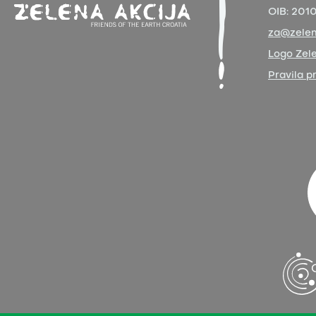
OIB:
201
za@zelen
Logo Zele
Pravila p