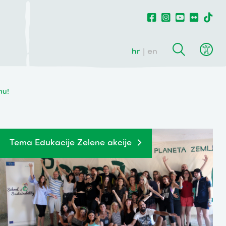
hr
en
nu!
Tema Edukacije Zelene akcije