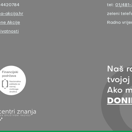
04420784
tel:
01/481
a-akcija.hr
zeleni telef
ne Akcije
Radno vrij
rivatnosti
Naš r
tvojoj
Ako m
DONI