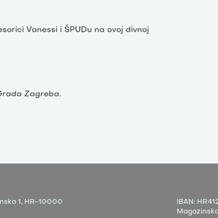
sorici Vanessi i ŠPUDu na ovoj divnoj
u Grada Zagreba.
nska 1,
HR-10000
IBAN:
HR412
Magazinska 