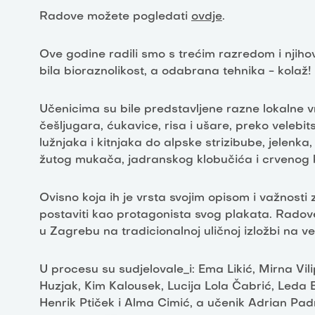
Radove možete pogledati
ovdje
.
Ove godine radili smo s trećim razredom i nji
bila bioraznolikost, a odabrana tehnika - kolaž!
Učenicima su bile predstavljene razne lokalne vrst
češljugara, ćukavice, risa i ušare, preko velebi
lužnjaka i kitnjaka do alpske strizibube, jelenka
žutog mukača, jadranskog klobučića i crvenog k
Ovisno koja ih je vrsta svojim opisom i važnosti 
postaviti kao protagonista svog plakata. Radove 
u Zagrebu na tradicionalnoj uličnoj izložbi na v
U procesu su sudjelovale_i: Ema Likić, Mirna Vili
Huzjak, Kim Kalousek, Lucija Lola Čabrić, Leda
Henrik Ptiček i Alma Cimić, a učenik Adrian Padr