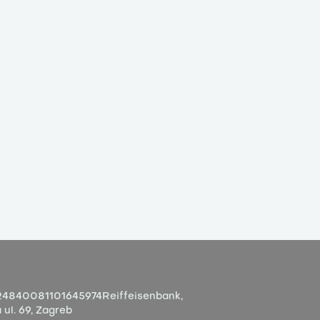
4840081101645974
Reiffeisenbank,
ul. 69, Zagreb