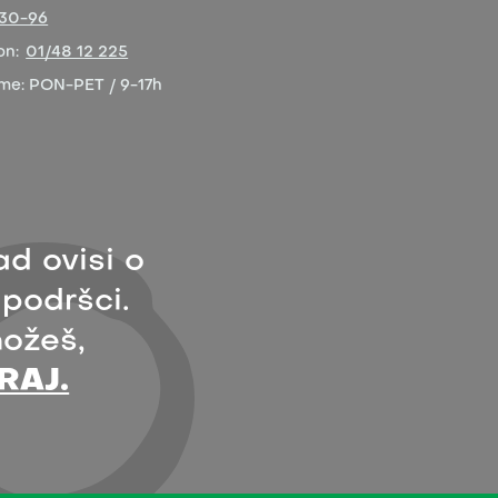
-30-96
on:
01/48 12 225
eme:
PON-PET / 9-17h
ad ovisi o
 podršci.
ožeš,
RAJ.