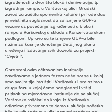
izgrađenosti u dvorišta bloka i denivelacije, tj.
izgradnje rampe, u Varšavskoj ulici. Gradski
zavod za zaštitu spomenika kulture i prirode dao
je neistinitu suglasnost da su izmjene GUP-a
vezane uz povećanje izgrađenosti u bloku i
rampu u Varšavskoj u skladu s Konzervatorskom
podlogom. Upravo su te izmjene GUP-a bile
nužne za kasnije donošenje Detaljnog plana
uređenja i izdavanje svih dozvola za projekt
"Cvjetni".
Ohrabreni ovim očitovanjem institucija,
završavamo s jednom fazom naše borbe u kojoj
smo svojim tijelima štitili Varšavsku i prelazimo u
drugu fazu u kojoj ćemo nadgledati i vršiti
pritisak na mjerodavne institucije da se slučaj
Varšavske raščisti do kraja. Iz Varšavske
odlazimo privremeno te ćemo u slučaju početka