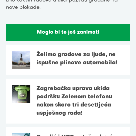
bilo kakvih radova u ulici pozvati građane na
nove blokade.
Moglo bi te još zanimati
Želimo gradove za ljude, ne
ispušne plinove automobila!
Zagrebačka uprava ukida
podršku Zelenom telefonu
nakon skoro tri desetljeća
uspješnog rada!