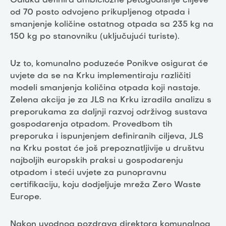
Odluka definira ambiciozne petogodišnje ciljeve
od 70 posto odvojeno prikupljenog otpada i
smanjenje količine ostatnog otpada sa 235 kg na
150 kg po stanovniku (uključujući turiste).
Uz to, komunalno poduzeće Ponikve osigurat će
uvjete da se na Krku implementiraju različiti
modeli smanjenja količina otpada koji nastaje.
Zelena akcija je za JLS na Krku izradila analizu s
preporukama za daljnji razvoj održivog sustava
gospodarenja otpadom. Provedbom tih
preporuka i ispunjenjem definiranih ciljeva, JLS
na Krku postat će još prepoznatljivije u društvu
najboljih europskih praksi u gospodarenju
otpadom i steći uvjete za punopravnu
certifikaciju, koju dodjeljuje mreža Zero Waste
Europe.
Nakon uvodnog pozdrava direktora komunalnog