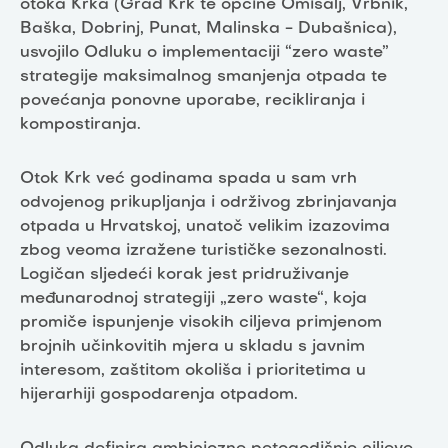
otoka Krka (Grad Krk te općine Omišalj, Vrbnik,
Baška, Dobrinj, Punat, Malinska - Dubašnica),
usvojilo Odluku o implementaciji “zero waste”
strategije maksimalnog smanjenja otpada te
povećanja ponovne uporabe, recikliranja i
kompostiranja.
Otok Krk već godinama spada u sam vrh
odvojenog prikupljanja i održivog zbrinjavanja
otpada u Hrvatskoj, unatoč velikim izazovima
zbog veoma izražene turističke sezonalnosti.
Logičan sljedeći korak jest pridruživanje
međunarodnoj strategiji „zero waste“, koja
promiče ispunjenje visokih ciljeva primjenom
brojnih učinkovitih mjera u skladu s javnim
interesom, zaštitom okoliša i prioritetima u
hijerarhiji gospodarenja otpadom.