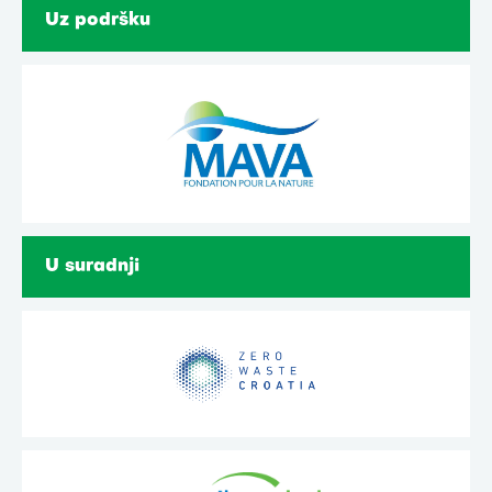
Uz podršku
U suradnji