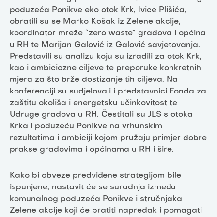
poduzeća Ponikve eko otok Krk, Ivice Plišića,
obratili su se Marko Košak iz Zelene akcije,
koordinator mreže “zero waste” gradova i općina
u RH te Marijan Galović iz Galović savjetovanja.
Predstavili su analizu koju su izradili za otok Krk,
kao i ambiciozne ciljeve te preporuke konkretnih
mjera za što brže dostizanje tih ciljeva. Na
konferenciji su sudjelovali i predstavnici Fonda za
zaštitu okoliša i energetsku učinkovitost te
Udruge gradova u RH. Čestitali su JLS s otoka
Krka i poduzeću Ponikve na vrhunskim
rezultatima i ambiciji kojom pružaju primjer dobre
prakse gradovima i općinama u RH i šire.
Kako bi obveze predviđene strategijom bile
ispunjene, nastavit će se suradnja između
komunalnog poduzeća Ponikve i stručnjaka
Zelene akcije koji će pratiti napredak i pomagati