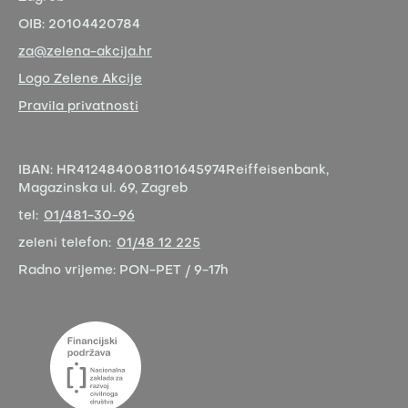
OIB:
20104420784
za@zelena-akcija.hr
Logo Zelene Akcije
Pravila privatnosti
IBAN:
HR4124840081101645974
Reiffeisenbank,
Magazinska ul. 69, Zagreb
tel:
01/481-30-96
zeleni telefon:
01/48 12 225
Radno vrijeme:
PON-PET / 9-17h