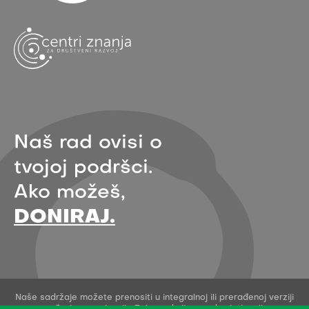
Naš rad ovisi o
tvojoj podršci.
Ako možeš,
DONIRAJ.
Naše sadržaje možete prenositi u integralnoj ili prerađenoj verziji
uz navođenje organizacije Zelena akcija - pod uvjetima licence