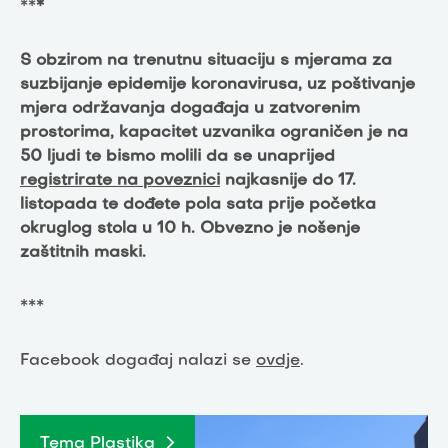
**
*
S obzirom na trenutnu situaciju s mjerama za
suzbijanje epidemije koronavirusa, uz poštivanje
mjera održavanja događaja u zatvorenim
prostorima, kapacitet uzvanika ograničen je na
50 ljudi te bismo molili da se unaprijed
registrirate na poveznici
najkasnije do 17.
listopada te dođete pola sata prije početka
okruglog stola u 10 h. Obvezno je nošenje
zaštitnih maski.
***
Facebook događaj nalazi se
ovdje
.
Tema Plastika