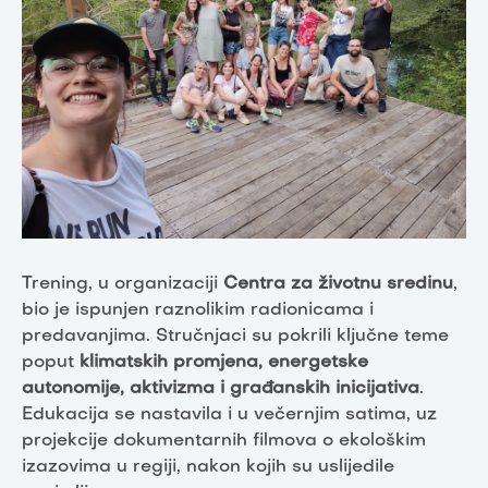
Trening, u organizaciji
Centra za životnu sredinu
,
bio je ispunjen raznolikim radionicama i
predavanjima. Stručnjaci su pokrili ključne teme
poput
klimatskih promjena, energetske
autonomije, aktivizma i građanskih inicijativa
.
Edukacija se nastavila i u večernjim satima, uz
projekcije dokumentarnih filmova o ekološkim
izazovima u regiji, nakon kojih su uslijedile