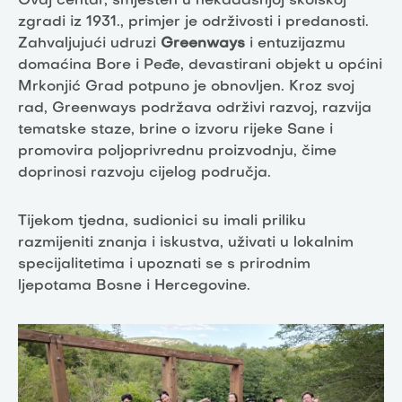
Ovaj centar, smješten u nekadašnjoj školskoj
zgradi iz 1931., primjer je održivosti i predanosti.
Zahvaljujući udruzi
Greenways
i entuzijazmu
domaćina Bore i Peđe, devastirani objekt u općini
Mrkonjić Grad potpuno je obnovljen. Kroz svoj
rad, Greenways podržava održivi razvoj, razvija
tematske staze, brine o izvoru rijeke Sane i
promovira poljoprivrednu proizvodnju, čime
doprinosi razvoju cijelog područja.
Tijekom tjedna, sudionici su imali priliku
razmijeniti znanja i iskustva, uživati u lokalnim
specijalitetima i upoznati se s prirodnim
ljepotama Bosne i Hercegovine.