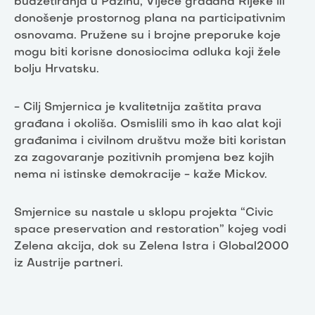
budžetiranja u Pazinu, Vijeće građana Rijeke ili
donošenje prostornog plana na participativnim
osnovama. Pružene su i brojne preporuke koje
mogu biti korisne donosiocima odluka koji žele
bolju Hrvatsku.
- Cilj Smjernica je kvalitetnija zaštita prava
građana i okoliša. Osmislili smo ih kao alat koji
građanima i civilnom društvu može biti koristan
za zagovaranje pozitivnih promjena bez kojih
nema ni istinske demokracije - kaže Mickov.
Smjernice su nastale u sklopu projekta “Civic
space preservation and restoration” kojeg vodi
Zelena akcija, dok su Zelena Istra i Global2000
iz Austrije partneri.