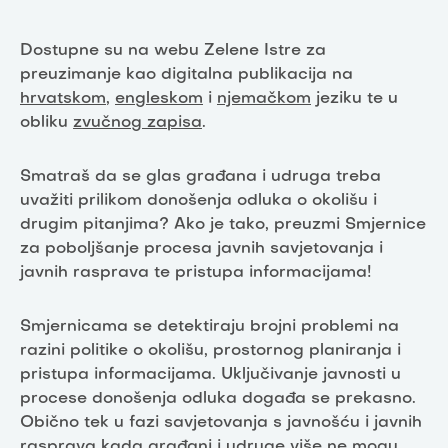
Dostupne su na webu Zelene Istre za
preuzimanje kao digitalna publikacija na
hrvatskom
,
engleskom
i
njemačkom
jeziku te u
obliku
zvučnog zapisa
.
Smatraš da se glas građana i udruga treba
uvažiti prilikom donošenja odluka o okolišu i
drugim pitanjima? Ako je tako, preuzmi Smjernice
za poboljšanje procesa javnih savjetovanja i
javnih rasprava te pristupa informacijama!
Smjernicama se detektiraju brojni problemi na
razini politike o okolišu, prostornog planiranja i
pristupa informacijama. Uključivanje javnosti u
procese donošenja odluka događa se prekasno.
Obično tek u fazi savjetovanja s javnošću i javnih
rasprava kada građani i udruge više ne mogu