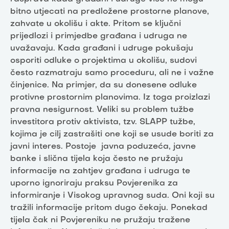
bitno utjecati na predložene prostorne planove,
zahvate u okolišu i akte. Pritom se ključni
prijedlozi i primjedbe građana i udruga ne
uvažavaju. Kada građani i udruge pokušaju
osporiti odluke o projektima u okolišu, sudovi
često razmatraju samo proceduru, ali ne i važne
činjenice. Na primjer, da su donesene odluke
protivne prostornim planovima. Iz toga proizlazi
pravna nesigurnost. Veliki su problem tužbe
investitora protiv aktivista, tzv. SLAPP tužbe,
kojima je cilj zastrašiti one koji se usude boriti za
javni interes. Postoje javna poduzeća, javne
banke i slična tijela koja često ne pružaju
informacije na zahtjev građana i udruga te
uporno ignoriraju praksu Povjerenika za
informiranje i Visokog upravnog suda. Oni koji su
tražili informacije pritom dugo čekaju. Ponekad
tijela čak ni Povjereniku ne pružaju tražene