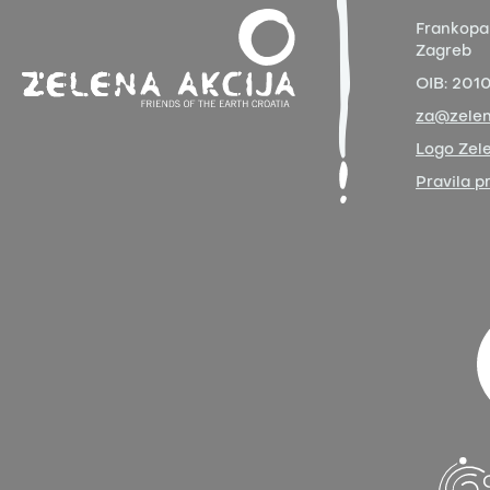
Frankopa
Zagreb
OIB:
201
za@zelen
Logo Zele
Pravila p