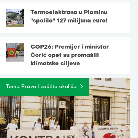
Termoelektrana u Plominu
"spalila" 127 milijuna eura!
COP26: Premijer i ministar
Ćorić opet su promašili
klimatske ciljeve
Tema Pravo i zaštita okoliša