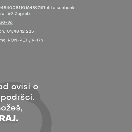
4840081101645974
Reiffeisenbank,
ul. 69, Zagreb
-30-96
on:
01/48 12 225
eme:
PON-PET / 9-17h
ad ovisi o
 podršci.
ožeš,
RAJ.