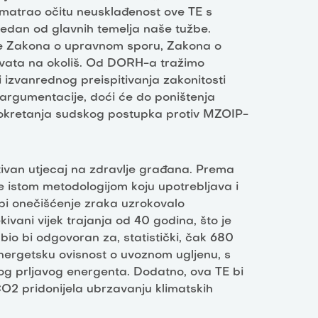
matrao očitu neusklađenost ove TE s
 jedan od glavnih temelja naše tužbe.
be Zakona o upravnom sporu, Zakona o
ahvata na okoliš. Od DORH-a tražimo
izvanrednog preispitivanja zakonitosti
argumentacije, doći će do poništenja
okretanja sudskog postupka protiv MZOIP-
tivan utjecaj na zdravlje građana. Prema
se istom metodologijom koju upotrebljava i
 bi onečišćenje zraka uzrokovalo
ivani vijek trajanja od 40 godina, što je
 bio bi odgovoran za, statistički, čak 680
nergetsku ovisnost o uvoznom ugljenu, s
og prljavog energenta. Dodatno, ova TE bi
O2 pridonijela ubrzavanju klimatskih