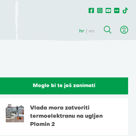
hr
en
Moglo bi te još zanimati
Vlada mora zatvoriti
termoelektranu na ugljen
Plomin 2