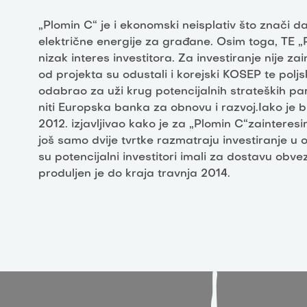
„Plomin C“ je i ekonomski neisplativ što znači da
električne energije za građane. Osim toga, TE „P
nizak interes investitora. Za investiranje nije z
od projekta su odustali i korejski KOSEP te polj
odabrao za uži krug potencijalnih strateških par
niti Europska banka za obnovu i razvoj.Iako je 
2012. izjavljivao kako je za „Plomin C“zainteresir
još samo dvije tvrtke razmatraju investiranje u 
su potencijalni investitori imali za dostavu obv
produljen je do kraja travnja 2014.