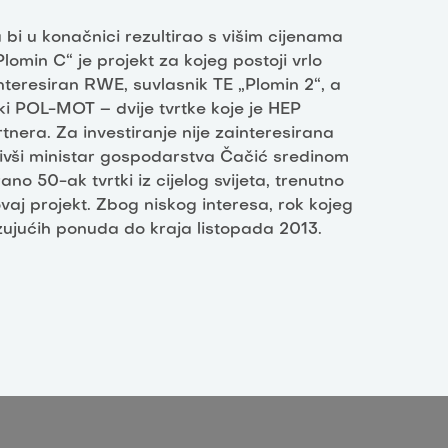
 bi u konačnici rezultirao s višim cijenama
lomin C“ je projekt za kojeg postoji vrlo
ainteresiran RWE, suvlasnik TE „Plomin 2“, a
ski POL-MOT – dvije tvrtke koje je HEP
tnera. Za investiranje nije zainteresirana
bivši ministar gospodarstva Čačić sredinom
ano 50-ak tvrtki iz cijelog svijeta, trenutno
ovaj projekt. Zbog niskog interesa, rok kojeg
ezujućih ponuda do kraja listopada 2013.