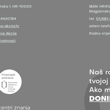
nska 1,
HR-10000
IBAN:
HR412
Magazinska 
04420784
tel:
01/481
a-akcija.hr
zeleni telef
ne Akcije
Radno vrij
rivatnosti
Naš r
tvojoj
Ako m
DONI