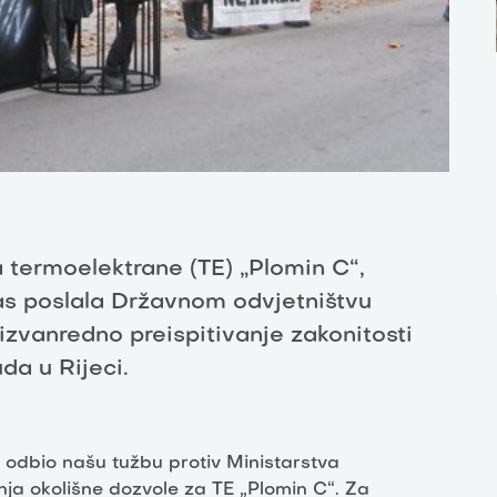
a termoelektrane (TE) „Plomin C“,
as poslala Državnom odvjetništvu
izvanredno preispitivanje zakonitosti
a u Rijeci.
 odbio našu tužbu protiv Ministarstva
nja okolišne dozvole za TE „Plomin C“. Za