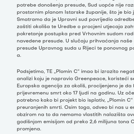
potrebe donošenja presude, Sud uopće nije raz
prostornim planom Istarske županije, što je bio
Smatramo da je Upravni sud povrijedio odred
zaštiti okoliša te Uredbe o procjeni utjecaja z
pokretanje postupka pred Vrhovnim sudom radi 
navedene presude. U slučaju prihvaćanja naše 
presude Upravnog suda u Rijeci te ponovnog p
a.
Podsjetimo, TE „Plomin C“ imao bi izrazito nega
analizi koju je napravio Greenpeace, koristeći 
Europska agencija za okoliš, procijenjeno je da
prijevremenu smrt oko 17 ljudi na godinu. Uz oček
potrebno kako bi projekt bio isplativ, „Plomin C“
preuranjenih smrti. Osim toga, odveo bi nas u e
obzirom na to da nemamo vlastitih nalazišta ov
godišnjom emisijom od preko 2,6 milijuna tona C
promjena.