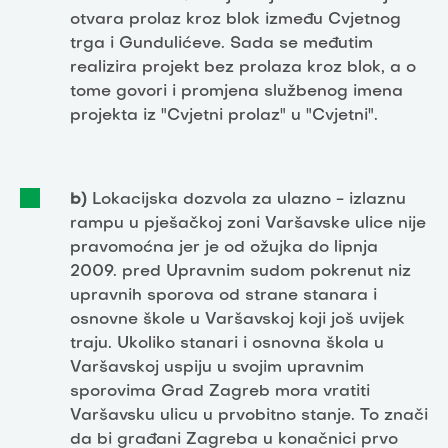
otvara prolaz kroz blok između Cvjetnog
trga i Gundulićeve. Sada se međutim
realizira projekt bez prolaza kroz blok, a o
tome govori i promjena službenog imena
projekta iz "Cvjetni prolaz" u "Cvjetni".
b)
Lokacijska dozvola za ulazno - izlaznu
rampu u pješačkoj zoni Varšavske ulice nije
pravomoćna jer je od ožujka do lipnja
2009. pred Upravnim sudom pokrenut niz
upravnih sporova od strane stanara i
osnovne škole u Varšavskoj koji još uvijek
traju. Ukoliko stanari i osnovna škola u
Varšavskoj uspiju u svojim upravnim
sporovima Grad Zagreb mora vratiti
Varšavsku ulicu u prvobitno stanje. To znači
da bi građani Zagreba u konačnici prvo