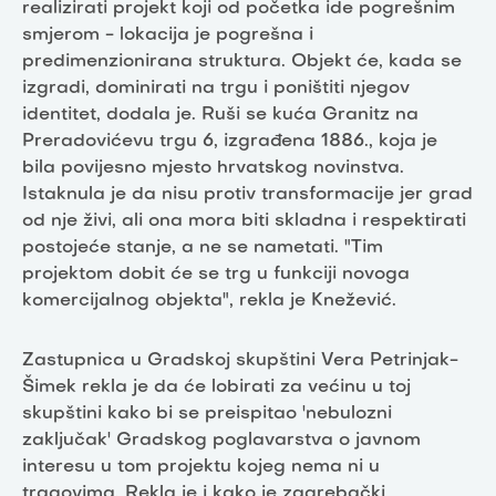
realizirati projekt koji od početka ide pogrešnim
smjerom - lokacija je pogrešna i
predimenzionirana struktura. Objekt će, kada se
izgradi, dominirati na trgu i poništiti njegov
identitet, dodala je. Ruši se kuća Granitz na
Preradovićevu trgu 6, izgrađena 1886., koja je
bila povijesno mjesto hrvatskog novinstva.
Istaknula je da nisu protiv transformacije jer grad
od nje živi, ali ona mora biti skladna i respektirati
postojeće stanje, a ne se nametati. "Tim
projektom dobit će se trg u funkciji novoga
komercijalnog objekta", rekla je Knežević.
Zastupnica u Gradskoj skupštini Vera Petrinjak-
Šimek rekla je da će lobirati za većinu u toj
skupštini kako bi se preispitao 'nebulozni
zaključak' Gradskog poglavarstva o javnom
interesu u tom projektu kojeg nema ni u
tragovima. Rekla je i kako je zagrebački