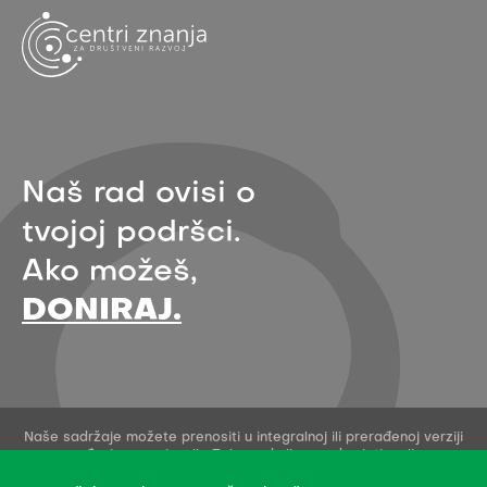
Naš rad ovisi o
tvojoj podršci.
Ako možeš,
DONIRAJ.
Naše sadržaje možete prenositi u integralnoj ili prerađenoj verziji
uz navođenje organizacije Zelena akcija - pod uvjetima licence
Creative Commons Imenovanje 4.0 međunarodna.