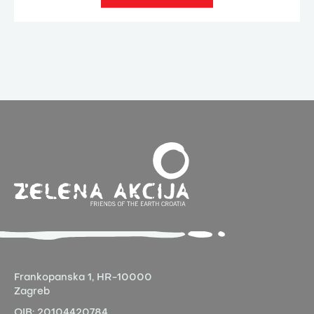
Frankopanska 1,
HR-10000
Zagreb
OIB:
20104420784