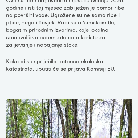
Ovo su nam odgovorili u mjesecu svibnju 2026.
godine i isti taj mjesec zabilježen je pomor ribe
na površini vode. Ugrožene su ne samo ribe i
ptice, nego i čovjek. Radi se o šumskom tlu,
bogatim prirodnim izvorima, koje lokalno
stanovništvo putem zdenaca koriste za
zalijevanje i napajanje stoke.
Kako bi se spriječila potpuna ekološka
katastrofa, uputiti će se prijava Komisiji EU.