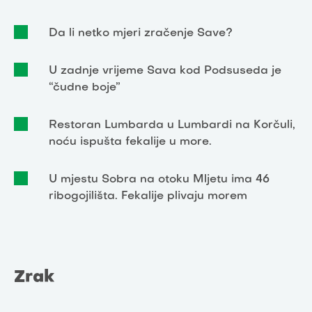
Da li netko mjeri zračenje Save?
U zadnje vrijeme Sava kod Podsuseda je
“čudne boje”
Restoran Lumbarda u Lumbardi na Korčuli,
noću ispušta fekalije u more.
U mjestu Sobra na otoku Mljetu ima 46
ribogojilišta. Fekalije plivaju morem
Zrak