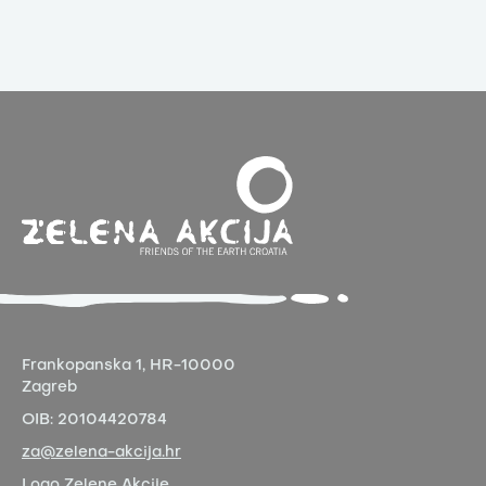
Frankopanska 1,
HR-10000
Zagreb
OIB:
20104420784
za@zelena-akcija.hr
Logo Zelene Akcije