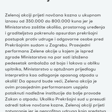
Zelenoj akciji prijeti novčana kazna u ukupnom
iznosu od 350.000 do 800.000 kuna jer je
Ministarstvo zaštite okoliša, prostornog uređenja
i graditeljstva pokrenulo apsurdan prekršajni
postupak protiv udruge i odgovorne osobe pred
Prekršajnim sudom u Zagrebu. Prosvjedni
performans Zelene akcije u kojem je ispred
zgrade Ministarstva na par sati izloženo
pedesetak ambalaža od boja i lakova u obliku
upitnika, Ministarstvo u optužnom prijedlogu
interpretira kao odlaganje opasnog otpada u
okoliš! Da apsurd bude veći, Zelena akcija je
ovim prosvjednim performansom uspjela
potaknuti nadležne institucije da bolje provode
Zakon o otpadu. Ukoliko Prekršajni sud u presudi
odredi takve novčane kazne, Zelenoj akciji prijeti
zatvaranje jer je neprofitna udruga koja sredstva