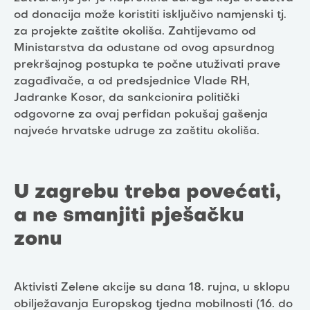
od donacija može koristiti isključivo namjenski tj.
za projekte zaštite okoliša. Zahtijevamo od
Ministarstva da odustane od ovog apsurdnog
prekršajnog postupka te počne utuživati prave
zagađivače, a od predsjednice Vlade RH,
Jadranke Kosor, da sankcionira politički
odgovorne za ovaj perfidan pokušaj gašenja
najveće hrvatske udruge za zaštitu okoliša.
U zagrebu treba povećati,
a ne smanjiti pješačku
zonu
Aktivisti Zelene akcije su dana 18. rujna, u sklopu
obilježavanja Europskog tjedna mobilnosti (16. do