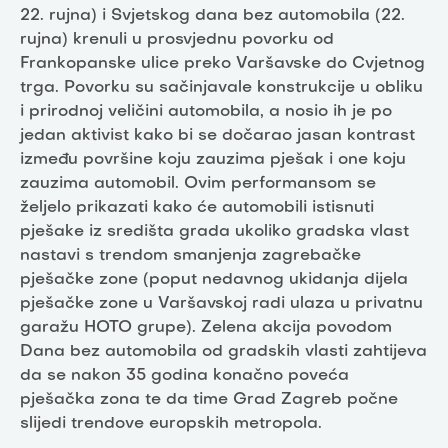
22. rujna) i Svjetskog dana bez automobila (22.
rujna) krenuli u prosvjednu povorku od
Frankopanske ulice preko Varšavske do Cvjetnog
trga. Povorku su sačinjavale konstrukcije u obliku
i prirodnoj veličini automobila, a nosio ih je po
jedan aktivist kako bi se dočarao jasan kontrast
između površine koju zauzima pješak i one koju
zauzima automobil. Ovim performansom se
željelo prikazati kako će automobili istisnuti
pješake iz središta grada ukoliko gradska vlast
nastavi s trendom smanjenja zagrebačke
pješačke zone (poput nedavnog ukidanja dijela
pješačke zone u Varšavskoj radi ulaza u privatnu
garažu HOTO grupe). Zelena akcija povodom
Dana bez automobila od gradskih vlasti zahtijeva
da se nakon 35 godina konačno poveća
pješačka zona te da time Grad Zagreb počne
slijedi trendove europskih metropola.