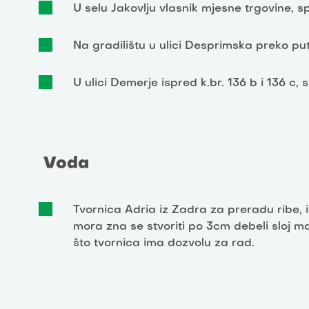
U selu Jakovlju vlasnik mjesne trgovine, s
Na gradilištu u ulici Desprimska preko puta
U ulici Demerje ispred k.br. 136 b i 136 c, s
Voda
Tvornica Adria iz Zadra za preradu ribe,
mora zna se stvoriti po 3cm debeli sloj ma
što tvornica ima dozvolu za rad.