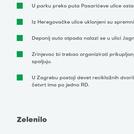
U parku preko puta Pasarićeve ulice ostav
Iz Heregovačke ulice uklonjeni su spremn
Deponij auto otpada nalazi se u ulici Jagnj
Zrinjevac bi trebao organizirati prikuplja
spaljuju.
U Zagrebu postoji devet reciklažnih dvori
četvrt ima po jedno RD.
Zelenilo