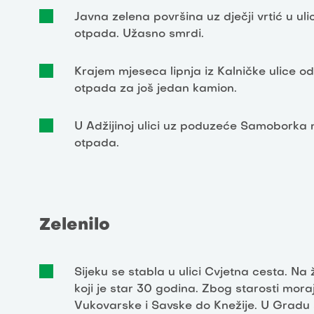
Javna zelena površina uz dječji vrtić u uli
otpada. Užasno smrdi.
Krajem mjeseca lipnja iz Kalničke ulice o
otpada za još jedan kamion.
U Adžijinoj ulici uz poduzeće Samoborka n
otpada.
Zelenilo
Sijeku se stabla u ulici Cvjetna cesta. Na
koji je star 30 godina. Zbog starosti moraju
Vukovarske i Savske do Knežije. U Gradu 