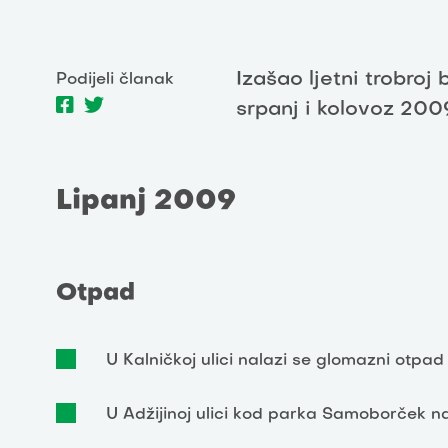
Izašao ljetni trobroj 
Podijeli članak
srpanj i kolovoz 200
Lipanj 2009
Otpad
U Kalničkoj ulici nalazi se glomazni otpad (f
U Adžijinoj ulici kod parka Samoborček na