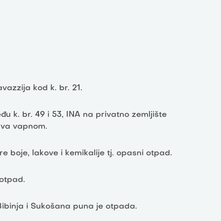
vazzija kod k. br. 21.
u k. br. 49 i 53, INA na privatno zemljište
pava vapnom.
 boje, lakove i kemikalije tj. opasni otpad.
 otpad.
binja i Sukošana puna je otpada.