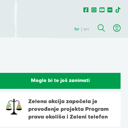
hr
en
Moglo bi te još zanimati
Zelena akcija započela je
provođenje projekta Program
prava okoliša i Zeleni telefon