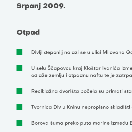
Srpanj 2009.
Otpad
Divlji deponiij nalazi se u ulici Milovana Ga
U selu Ščapovcu kraj Kloštar Ivanića izmeđ
odlaže zemlju i otpadnu naftu te je zatr
Reciklažna dvorišta počela su primati stare
Tvornica Div u Kninu nepropisno skladišti
Borova šuma preko puta marine između Bi