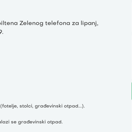
biltena Zelenog telefona za lipanj,
9.
otelje, stolci, građevinski otpad...).
lazi se građevinski otpad.