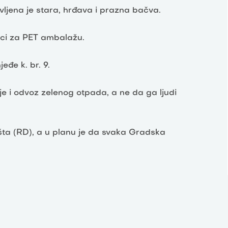
ljena je stara, hrđava i prazna bačva.
ici za PET ambalažu.
eđe k. br. 9.
nje i odvoz zelenog otpada, a ne da ga ljudi
šta (RD), a u planu je da svaka Gradska