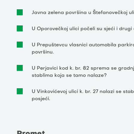
Javna zelena površina u Štefanovečkoj ulic
U Oporovečkoj ulici počeli su sjeći i drugi
U Prepuštevcu vlasnici automobila parkir
površinu.
U Perjavici kod k. br. 82 sprema se gradn
stablima koja se tamo nalaze?
U Vinkovićevoj ulici k. br. 27 nalazi se st
posjeći.
Promet