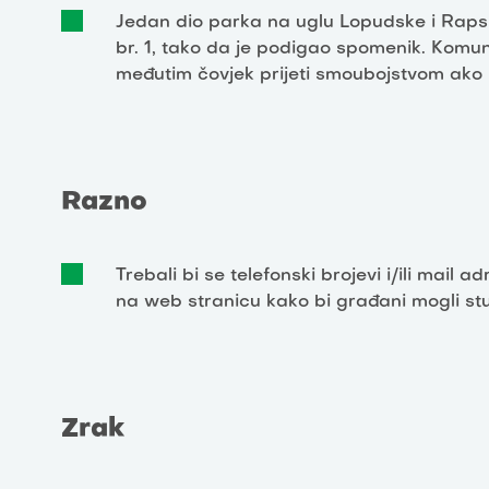
Jedan dio parka na uglu Lopudske i Rapske
br. 1, tako da je podigao spomenik. Komu
međutim čovjek prijeti smoubojstvom ak
Razno
Trebali bi se telefonski brojevi i/ili mail 
na web stranicu kako bi građani mogli stup
Zrak