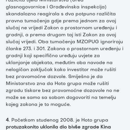
različita tijela Ministarstva (Ured
glasnogovornice i Građevinska inspekcija)
skandalozno reagirala s dva potpuno različita
pravna tumačenja gdje prema jednom za ovaj
slučaj ne vrijedi Zakon o prostornom uređenju i
gradnji, a prema drugom taj isti Zakon za ovaj
slučaj vrijedi. Oba tumačenja MZOPUG ignoriraju
članke 273. i 301. Zakona o prostornom uređenju i
gradnji koji specifično uređuju uvjete za
uklanjanje objekata, međutim oba navode na
nelogičan zaključak kako investitor može rušiti
bez pravomoćne dozvole. Smiješno je da
Ministarstvo zna da Hoto grupa može rušiti
zgradu tiskare bez pravomoćne dozovole no ne
može se samo sa sobom dogovoriti na temelju
kojeg zakona je to moguće.
4
. Početkom studenog 2008. je Hoto grupa
protuzakonito uklonila dio bivše zgrade Kina