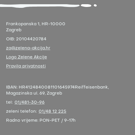
Frankopanska 1,
HR-10000
Zagreb
OIB:
20104420784
za@zelena-akcija.hr
Logo Zelene Akcije
Pravila privatnosti
IBAN:
HR4124840081101645974
Reiffeisenbank,
Magazinska ul. 69, Zagreb
tel:
01/481-30-96
zeleni telefon:
01/48 12 225
Radno vrijeme:
PON-PET / 9-17h