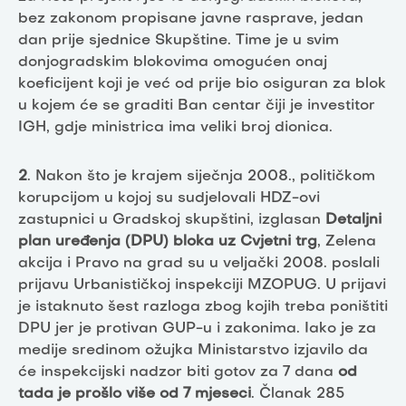
bez zakonom propisane javne rasprave, jedan
dan prije sjednice Skupštine. Time je u svim
donjogradskim blokovima omogućen onaj
koeficijent koji je već od prije bio osiguran za blok
u kojem će se graditi Ban centar čiji je investitor
IGH, gdje ministrica ima veliki broj dionica.
2
. Nakon što je krajem siječnja 2008., političkom
korupcijom u kojoj su sudjelovali HDZ-ovi
zastupnici u Gradskoj skupštini, izglasan
Detaljni
plan uređenja (DPU) bloka uz Cvjetni trg
, Zelena
akcija i Pravo na grad su u veljački 2008. poslali
prijavu Urbanističkoj inspekciji MZOPUG. U prijavi
je istaknuto šest razloga zbog kojih treba poništiti
DPU jer je protivan GUP-u i zakonima. Iako je za
medije sredinom ožujka Ministarstvo izjavilo da
će inspekcijski nadzor biti gotov za 7 dana
od
tada je prošlo više od 7 mjeseci
. Članak 285