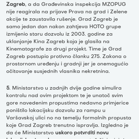
Zagreb
, a da Građevinska inspekcija MZOPUG
nije reagirala na prijave Prava na grad i Zelene
akcije te zaustavila rušenje. Grad Zagreb je
samo jedan dan nakon zahtjeva HOTO grupe
izmijenio staru dozvolu iz 2003. godine za
uklanjanje Kina Zagreb koja je glasila na
Kinematografe za drugi projekt. Time je Grad
Zagreb postupio protivno članku 275. Zakona o
prostornom uređenju i gradnji jer je onemogućio
očitovanje susjednih vlasnika nekretnina.
5
. Ministarstvo u zadnjih dvije godine simulira
kontrolu nad ovim projektom te je unatoč svim
gore navedenim propustima nedavno primjerice
poništilo lokacijsku dozvolu za rampu u
Varšavskoj ulici no na temelju formalnih propusta
koje Grad Zagreb trenutno ispravlja. Izgledno je
da će Ministarstvo
uskoro potvrditi novu