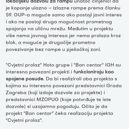
lokacijsku dozvolu za rampu
unatoč činjenici da
je kopanje ulazno – izlazne rampe prema članku
59. GUP-a moguće samo ako postoji javni interes
i ako ne postoji druga mogućnost prometnog
spajanja na uličnu mrežu. Međutim u projektu
više nema javnog interesa jer nema prolaza kroz
blok, a moguće je drugačije prometno
povezivanje bez rampe u pješačkoj zoni.
"Cvjetni prolaz" Hoto grupe i "Ban centar" IGH su
interesno povezani projekti i f
unkcioniraju kao
spojene posude
. Da bi realizirali oba projekta s
kojima su interesno povezani predstavnici Grada
Zagreba (koji izdaje dozvole za projekte) i
predstavnici MZOPUG (koje potvrđuje te iste
dozvole) si uzajamno pogoduju. Očito je da
projekt "Ban centar" čeka realizaciju projekta
"Cvjetni prolaz".