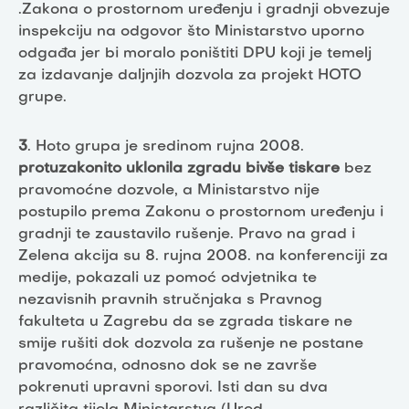
.Zakona o prostornom uređenju i gradnji obvezuje
inspekciju na odgovor što Ministarstvo uporno
odgađa jer bi moralo poništiti DPU koji je temelj
za izdavanje daljnjih dozvola za projekt HOTO
grupe.
3
. Hoto grupa je sredinom rujna 2008.
protuzakonito uklonila zgradu bivše tiskare
bez
pravomoćne dozvole, a Ministarstvo nije
postupilo prema Zakonu o prostornom uređenju i
gradnji te zaustavilo rušenje. Pravo na grad i
Zelena akcija su 8. rujna 2008. na konferenciji za
medije, pokazali uz pomoć odvjetnika te
nezavisnih pravnih stručnjaka s Pravnog
fakulteta u Zagrebu da se zgrada tiskare ne
smije rušiti dok dozvola za rušenje ne postane
pravomoćna, odnosno dok se ne završe
pokrenuti upravni sporovi. Isti dan su dva