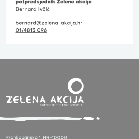
potpredsjednik Zelene akcije
Bernard Ivčić
bernard@zelena-akcija.hr
01/4813 096
Frankopanska 1,
HR-10000