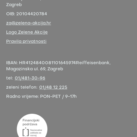
Zagreb
OIB:
20104420784
za@zelena-akcija.hr
Logo Zelene Akcije
Pravila privatnosti
IBAN:
HR4124840081101645974
Reiffeisenbank,
Magazinska ul. 69, Zagreb
tel:
01/481-30-96
zeleni telefon:
01/48 12 225
Radno vrijeme:
PON-PET / 9-17h