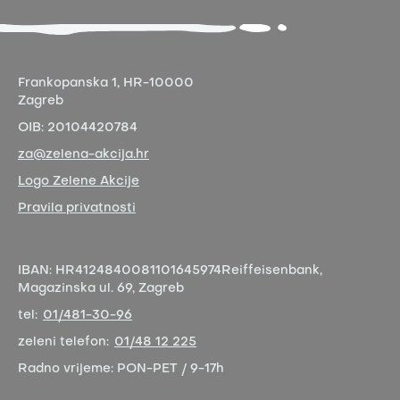
Frankopanska 1,
HR-10000
Zagreb
OIB:
20104420784
za@zelena-akcija.hr
Logo Zelene Akcije
Pravila privatnosti
IBAN:
HR4124840081101645974
Reiffeisenbank,
Magazinska ul. 69, Zagreb
tel:
01/481-30-96
zeleni telefon:
01/48 12 225
Radno vrijeme:
PON-PET / 9-17h