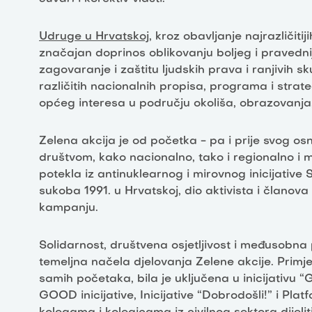
Udruge u Hrvatskoj
, kroz obavljanje najrazličiti
značajan doprinos oblikovanju boljeg i pravedni
zagovaranje i zaštitu ljudskih prava i ranjivih s
različitih nacionalnih propisa, programa i strateg
općeg interesa u području okoliša, obrazovanja, 
Zelena akcija je od početka - pa i prije svog os
društvom, kako nacionalno, tako i regionalno i
potekla iz antinuklearnog i mirovnog inicijative
sukoba 1991. u Hrvatskoj, dio aktivista i članova
kampanju.
Solidarnost, društvena osjetljivost i međusobn
temeljna načela djelovanja Zelene akcije. Primj
samih početaka, bila je uključena u inicijativu “G
GOOD inicijative, Inicijative “Dobrodošli!” i Pl