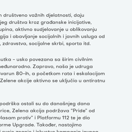
jih društveno važnih djelatnosti, daju
jeg društva kroz građanske inicijative,
kupina, aktivno sudjelovanje u oblikovanju
ija i obavljanje socijalnih i javnih usluga od
zdravstva, socijalne skrbi, sporta itd.
nutka - usko povezana sa širim civilnim
 međunarodno. Zapravo, naša je udruga
 Svarun 80-ih, a početkom rata i eskalacijom
 Zelene akcije aktivno se uključio u antiratnu
a podrška ostali su do današnjeg dana
erice, Zelena akcija podržava “Pride” od
lasam protiv” i Platformu 112 te je dio
atforme Upgrade. Također, nastojimo