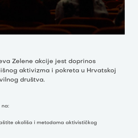
eva Zelene akcije jest doprinos
lišnog aktivizma i pokreta u Hrvatskoj
ivilnog društva.
o na:
aštite okoliša i metodama aktivističkog