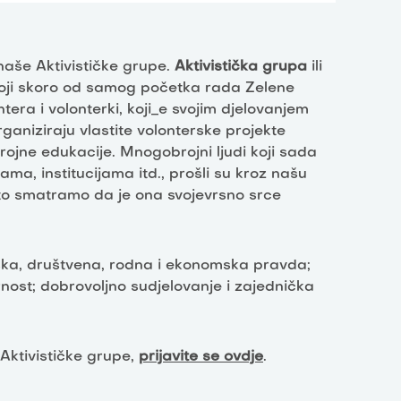
aše Aktivističke grupe.
Aktivistička grupa
ili
stoji skoro od samog početka rada Zelene
ontera i volonterki, koji_e svojim djelovanjem
aniziraju vlastite volonterske projekte
rojne edukacije. Mnogobrojni ljudi koji sada
ama, institucijama itd., prošli su kroz našu
zato smatramo da je ona svojevrsno srce
loška, društvena, rodna i ekonomska pravda;
arnost; dobrovoljno sudjelovanje i zajednička
Aktivističke grupe,
prijavite se ovdje
.