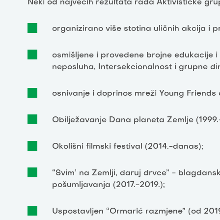
Neki od najvećih rezultata rada Aktivističke gru
organizirano više stotina uličnih akcija i
osmišljene i provedene brojne edukacije i
neposluha, Intersekcionalnost i grupne din
osnivanje i doprinos mreži Young Friends 
Obilježavanje Dana planeta Zemlje (1999
Okolišni filmski festival (2014.-danas);
“Svim’ na Zemlji, daruj drvce” - blagdan
pošumljavanja (2017.-2019.);
Uspostavljen “Ormarić razmjene” (od 2019