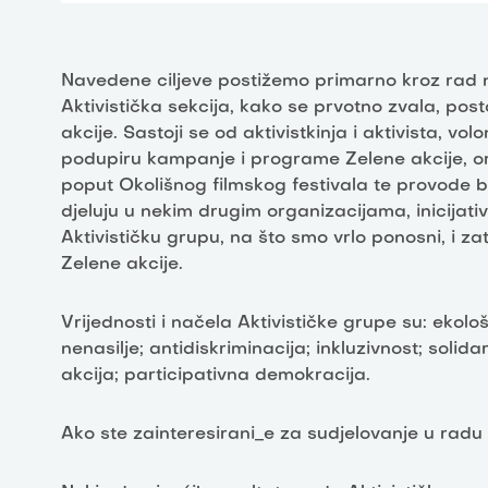
Navedene ciljeve postižemo primarno kroz rad n
Aktivistička sekcija, kako se prvotno zvala, po
akcije. Sastoji se od aktivistkinja i aktivista, vol
podupiru kampanje i programe Zelene akcije, org
poput Okolišnog filmskog festivala te provode b
djeluju u nekim drugim organizacijama, inicijativ
Aktivističku grupu, na što smo vrlo ponosni, i 
Zelene akcije.
Vrijednosti i načela Aktivističke grupe su: eko
nenasilje; antidiskriminacija; inkluzivnost; solid
akcija; participativna demokracija.
Ako ste zainteresirani_e za sudjelovanje u radu 