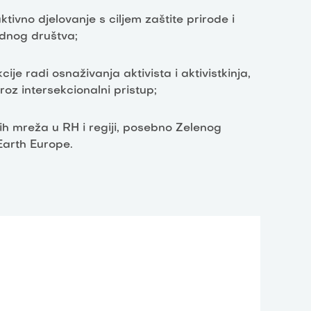
ivno djelovanje s ciljem zaštite prirode i
vednog društva;
ije radi osnaživanja aktivista i aktivistkinja,
kroz intersekcionalni pristup;
šnih mreža u RH i regiji, posebno Zelenog
Earth Europe.