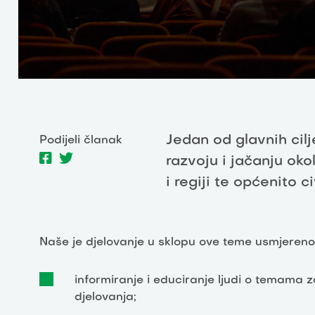
Jedan od glavnih cilj
Podijeli članak
razvoju i jačanju oko
i regiji te općenito c
Naše je djelovanje u sklopu ove teme usmjeren
informiranje i educiranje ljudi o temama z
djelovanja;