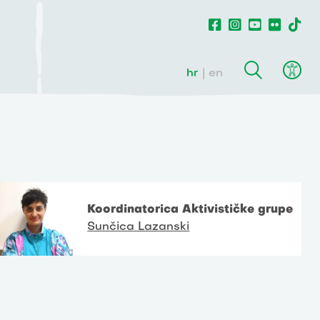
hr
en
Koordinatorica Aktivističke grupe
Sunčica Lazanski