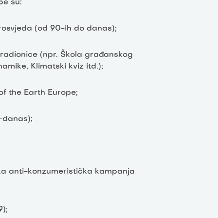
pe su:
 prosvjeda (od 90-ih do danas);
 radionice (npr. Škola građanskog
amike, Klimatski kviz itd.);
of the Earth Europe;
.-danas);
ska anti-konzumeristička kampanja
);