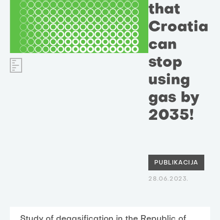
that
Croatia
can
stop
using
gas by
2035!
PUBLIKACIJA
28.06.2023.
Study of degasification in the Republic of