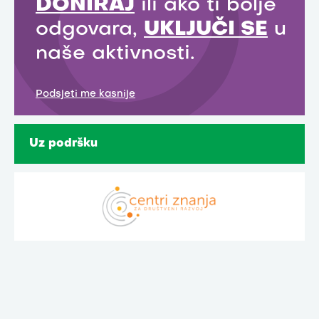
DONIRAJ
ili ako ti bolje
odgovara,
UKLJUČI SE
u
naše aktivnosti.
Podsjeti me kasnije
Uz podršku