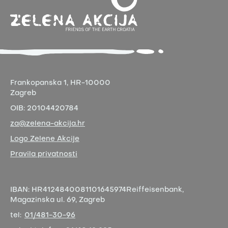
Frankopanska 1,
HR-10000
Zagreb
OIB:
20104420784
za@zelena-akcija.hr
Logo Zelene Akcije
Pravila privatnosti
IBAN:
HR4124840081101645974
Reiffeisenbank,
Magazinska ul. 69, Zagreb
tel:
01/481-30-96