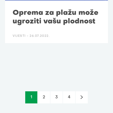
Oprema za plažu može
ugroziti vašu plodnost
VIJESTI -
26.07.2022.
1
2
3
4