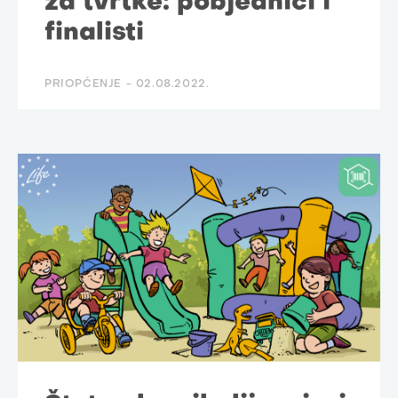
za tvrtke: pobjednici i
finalisti
PRIOPĆENJE -
02.08.2022.