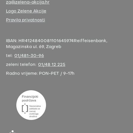
za@zelena-akcija.hr
Logo Zelene Akcije
Pravila privatnosti
IBAN:
HR4124840081101645974
Reiffeisenbank,
Magazinska ul. 69, Zagreb
tel:
01/481-30-96
zeleni telefon:
01/48 12 225
Radno vrijeme:
PON-PET / 9-17h