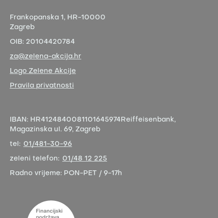
Frankopanska 1,
HR-10000
Zagreb
OIB:
20104420784
za@zelena-akcija.hr
Logo Zelene Akcije
Pravila privatnosti
IBAN:
HR4124840081101645974
Reiffeisenbank,
Magazinska ul. 69, Zagreb
tel:
01/481-30-96
zeleni telefon:
01/48 12 225
Radno vrijeme:
PON-PET / 9-17h