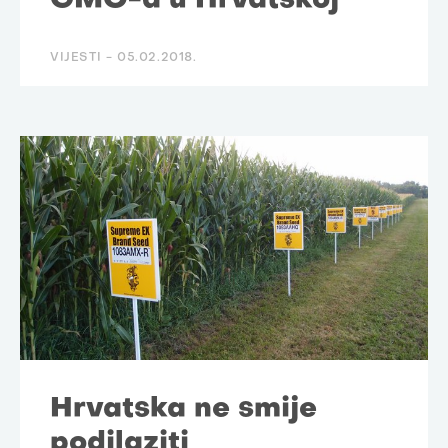
GMO-a u Hrvatskoj
VIJESTI -
05.02.2018.
Hrvatska ne smije
podilaziti