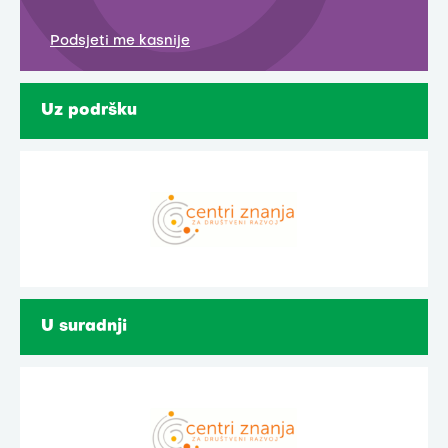
Podsjeti me kasnije
Uz podršku
U suradnji