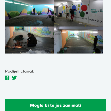
Podijeli članak
Moglo bi te još zanimati