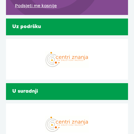
Podsjeti me kasnije
Uz podršku
U suradnji