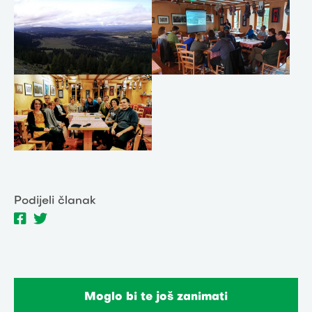
Podijeli članak
Moglo bi te još zanimati