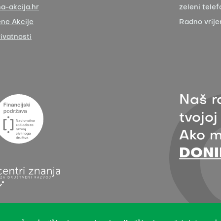
a-akcija.hr
zeleni telef
ne Akcije
Radno vrij
rivatnosti
Naš r
tvojoj
Ako m
DONI
rađenoj verziji uz navođenje organizacije Zelena akcija - pod uvjetima