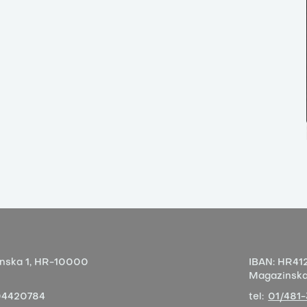
nska 1,
HR-10000
IBAN:
HR412
Magazinska 
04420784
tel:
01/481