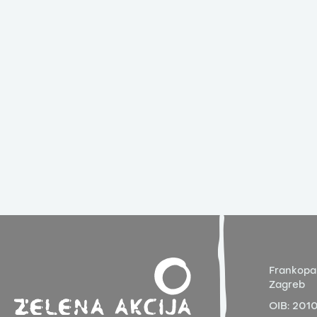
Frankopa
Zagreb
OIB:
201