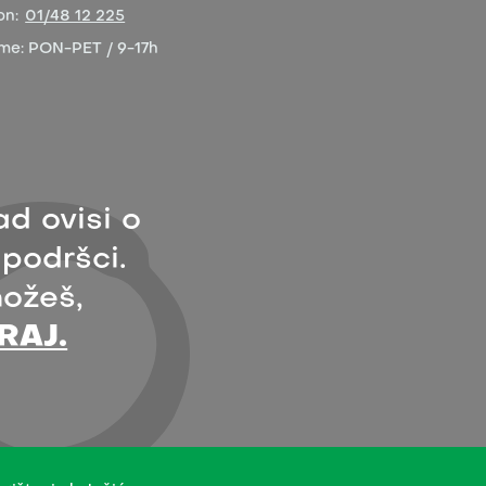
on:
01/48 12 225
eme:
PON-PET / 9-17h
ad ovisi o
 podršci.
ožeš,
RAJ.
 licence Creative Commons Imenovanje 4.0 međunarodna.