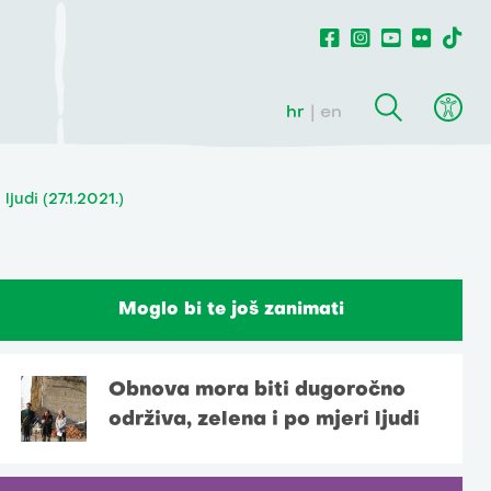
hr
en
judi (27.1.2021.)
Moglo bi te još zanimati
Obnova mora biti dugoročno
održiva, zelena i po mjeri ljudi