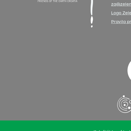
za@zelen
Logo Zele
Pravila p
Naše sadržaje možete prenositi u integralnoj ili pre