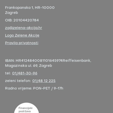
Frankopanska 1,
HR-10000
Zagreb
OIB:
20104420784
za@zelena-akcija.hr
Logo Zelene Akcije
Pravila privatnosti
IBAN:
HR4124840081101645974
Reiffeisenbank,
Magazinska ul. 69, Zagreb
tel:
01/481-30-96
zeleni telefon:
01/48 12 225
Radno vrijeme:
PON-PET / 9-17h