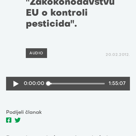
"Zakokonodavstvu
EU o kontroli
pesticida".
AUDIO
20.02.2012.
0:00:00
1:55:07
Podijeli članak