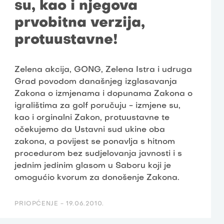
su, kao i njegova
prvobitna verzija,
protuustavne!
Zelena akcija, GONG, Zelena Istra i udruga
Grad povodom današnjeg izglasavanja
Zakona o izmjenama i dopunama Zakona o
igralištima za golf poručuju - izmjene su,
kao i orginalni Zakon, protuustavne te
očekujemo da Ustavni sud ukine oba
zakona, a povijest se ponavlja s hitnom
procedurom bez sudjelovanja javnosti i s
jednim jedinim glasom u Saboru koji je
omogućio kvorum za donošenje Zakona.
PRIOPĆENJE -
19.06.2010.