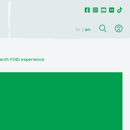
hr
en
with FOEI experience