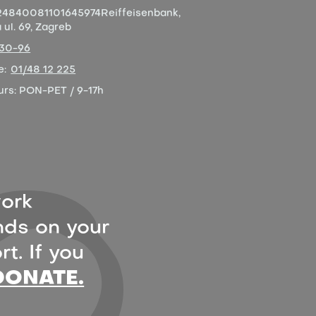
4840081101645974
Reiffeisenbank,
ul. 69, Zagreb
-30-96
e:
01/48 12 225
urs:
PON-PET / 9-17h
ork
ds on your
t. If you
DONATE.