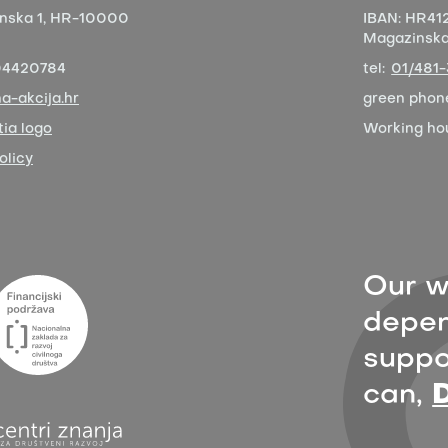
nska 1,
HR-10000
IBAN:
HR412
Magazinska 
04420784
tel:
01/481
a-akcija.hr
green phon
ia logo
Working ho
olicy
Our w
depen
suppor
can,