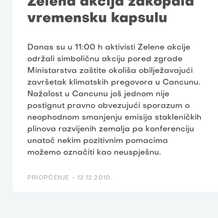
Zelena akcija zakopala
vremensku kapsulu
Danas su u 11:00 h aktivisti Zelene akcije
održali simboličnu akciju pored zgrade
Ministarstva zaštite okoliša obilježavajući
završetak klimatskih pregovora u Cancunu.
Nažalost u Cancunu još jednom nije
postignut pravno obvezujući sporazum o
neophodnom smanjenju emisija stakleničkih
plinova razvijenih zemalja pa konferenciju
unatoč nekim pozitivnim pomacima
možemo označiti kao neuspješnu.
PRIOPĆENJE -
12.12.2010.