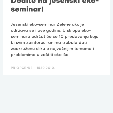
Dođite na jesenski eko-
seminar!
Jesenski eko-seminar Zelene akcije
održava se i ove godine. U sklopu eko-
seminara održat će se 10 predavanja koja
bi svim zainteresiranima trebala dati
zaokruženu sliku o najvažnijim temama i
problemima u zaštiti okoliša.
PRIOPĆENJE -
15.10.2010.