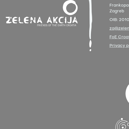
Frankopa
Zagreb
OIB:
201
za@zelen
FoE Croat
Privacy p