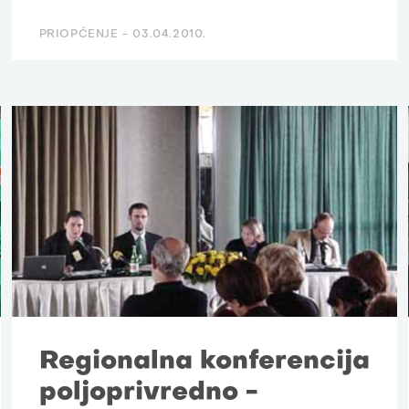
PRIOPĆENJE -
03.04.2010.
Regionalna konferencija
poljoprivredno -