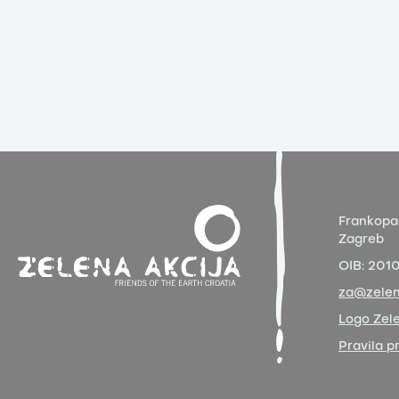
Frankopa
Zagreb
OIB:
201
za@zelen
Logo Zele
Pravila p