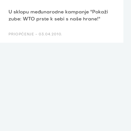
U sklopu međunarodne kampanje "Pokaži
zube: WTO prste k sebi s naše hrane!"
PRIOPĆENJE -
03.04.2010.