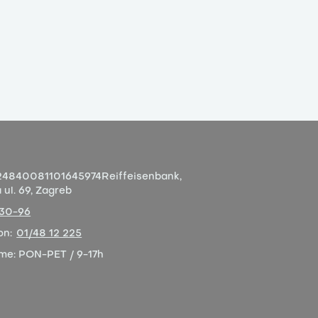
4840081101645974
Reiffeisenbank,
ul. 69, Zagreb
-30-96
on:
01/48 12 225
eme:
PON-PET / 9-17h