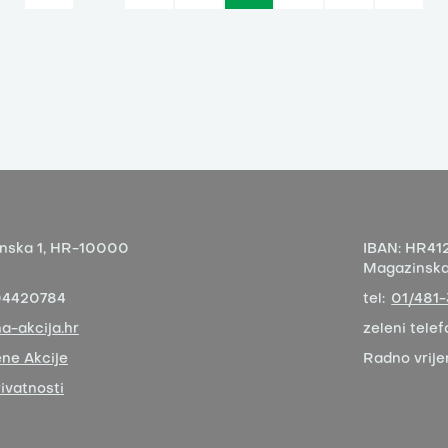
nska 1,
HR-10000
IBAN:
HR412
Magazinska 
04420784
tel:
01/481
a-akcija.hr
zeleni telef
ne Akcije
Radno vrij
rivatnosti