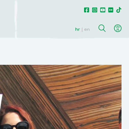
hr
en