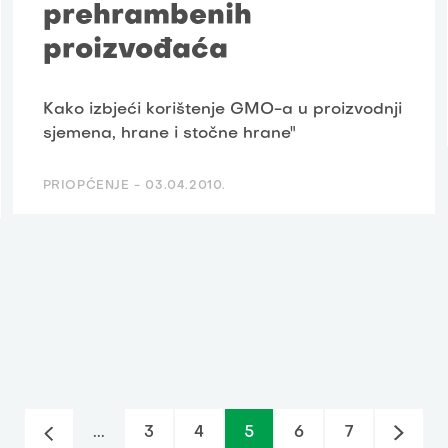
prehrambenih
proizvođaća
Kako izbjeći korištenje GMO-a u proizvodnji
sjemena, hrane i stočne hrane"
PRIOPĆENJE -
03.04.2010.
...
3
4
5
6
7