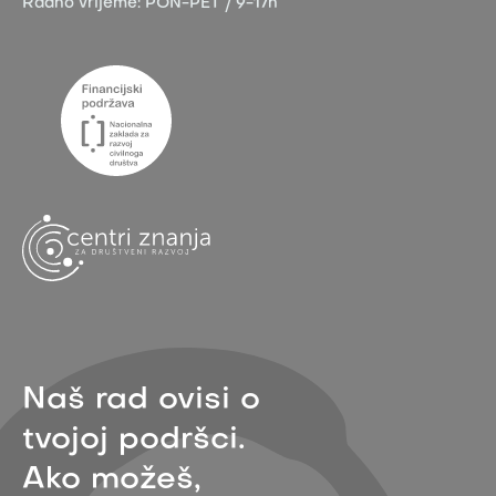
Radno vrijeme:
PON-PET / 9-17h
Naš rad ovisi o
tvojoj podršci.
Ako možeš,