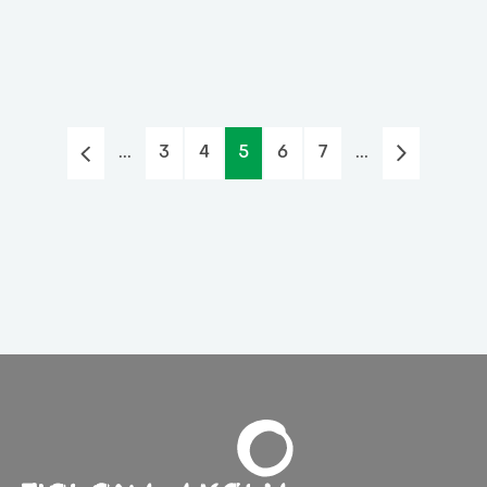
...
3
4
5
6
7
...