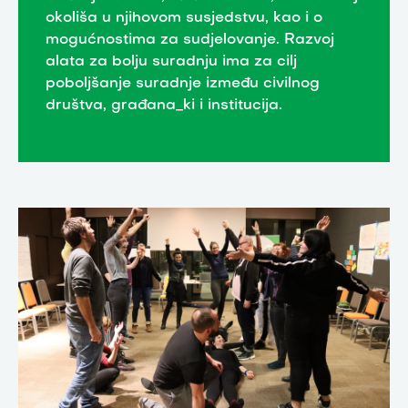
okoliša u njihovom susjedstvu, kao i o
mogućnostima za sudjelovanje. Razvoj
alata za bolju suradnju ima za cilj
poboljšanje suradnje između civilnog
društva, građana_ki i institucija.