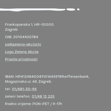
Frankopanska 1,
HR-10000
Zagreb
OIB:
20104420784
za@zelena-akcija.hr
Logo Zelene Akcije
Pravila privatnosti
IBAN:
HR4124840081101645974
Reiffeisenbank,
Magazinska ul. 69, Zagreb
tel:
01/481-30-96
zeleni telefon:
01/48 12 225
Radno vrijeme:
PON-PET / 9-17h