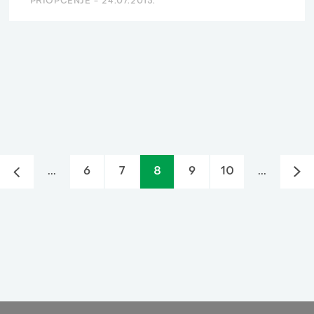
PRIOPĆENJE -
24.07.2015.
...
6
7
8
9
10
...