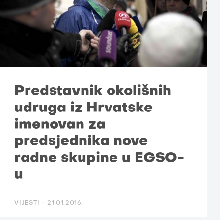
Predstavnik okolišnih
udruga iz Hrvatske
imenovan za
predsjednika nove
radne skupine u EGSO-
u
VIJESTI -
21.01.2016.