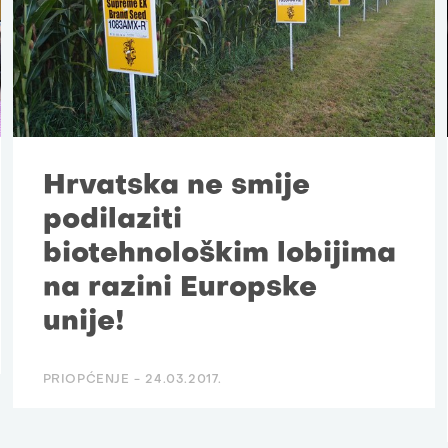
Hrvatska ne smije
podilaziti
biotehnološkim lobijima
na razini Europske
unije!
PRIOPĆENJE -
24.03.2017.