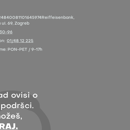
4840081101645974
Reiffeisenbank,
ul. 69, Zagreb
-30-96
on:
01/48 12 225
eme:
PON-PET / 9-17h
ad ovisi o
 podršci.
ožeš,
RAJ.