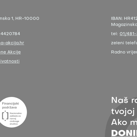
nska 1,
HR-10000
IBAN:
HR412
Magazinska 
04420784
tel:
01/481
a-akcija.hr
zeleni telef
ne Akcije
Radno vrij
rivatnosti
Naš r
tvojoj
Ako m
DONI