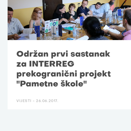
Održan prvi sastanak
za INTERREG
prekogranični projekt
"Pametne škole"
VIJESTI -
26.06.2017.