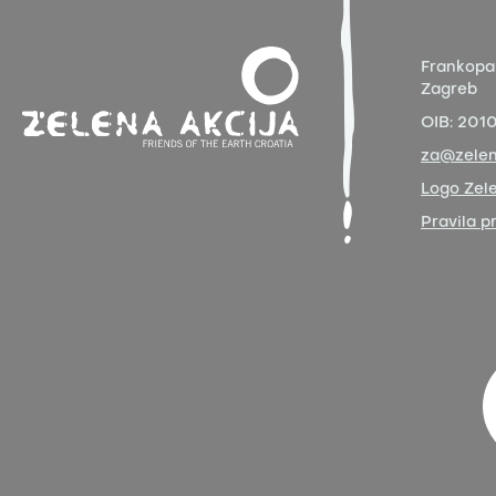
Frankopa
Zagreb
OIB:
201
za@zelen
Logo Zele
Pravila p