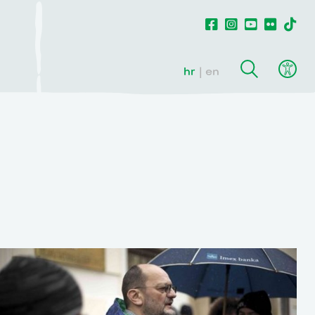
hr
en