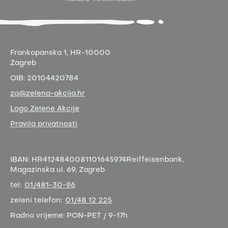
Frankopanska 1,
HR-10000
Zagreb
OIB:
20104420784
za@zelena-akcija.hr
Logo Zelene Akcije
Pravila privatnosti
IBAN:
HR4124840081101645974
Reiffeisenbank,
Magazinska ul. 69, Zagreb
tel:
01/481-30-96
zeleni telefon:
01/48 12 225
Radno vrijeme:
PON-PET / 9-17h