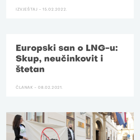
IZVJEŠTAJ -
15.02.2022.
Europski san o LNG-u:
Skup, neučinkovit i
štetan
ČLANAK -
08.02.2021.