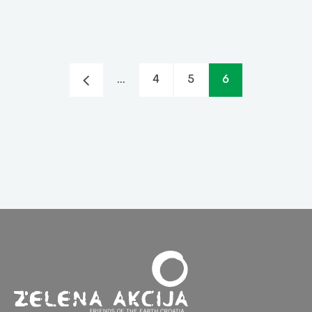
...
4
5
6