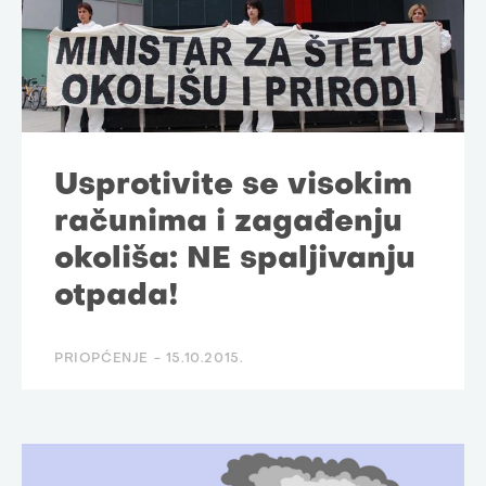
Usprotivite se visokim
računima i zagađenju
okoliša: NE spaljivanju
otpada!
PRIOPĆENJE -
15.10.2015.