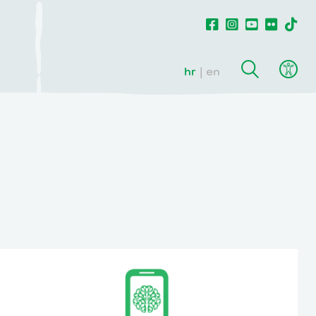
hr
en