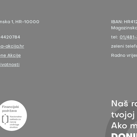
nska 1,
HR-10000
IBAN:
HR412
Magazinska 
04420784
tel:
01/481
a-akcija.hr
zeleni telef
ne Akcije
Radno vrij
rivatnosti
Naš r
tvojoj
Ako m