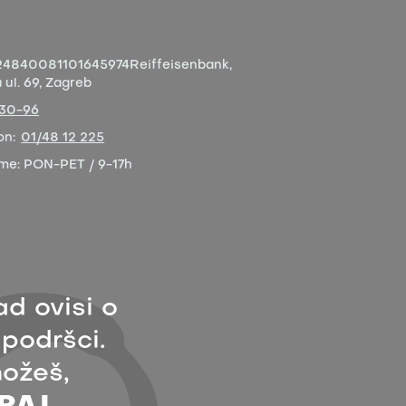
4840081101645974
Reiffeisenbank,
ul. 69, Zagreb
-30-96
on:
01/48 12 225
eme:
PON-PET / 9-17h
ad ovisi o
 podršci.
ožeš,