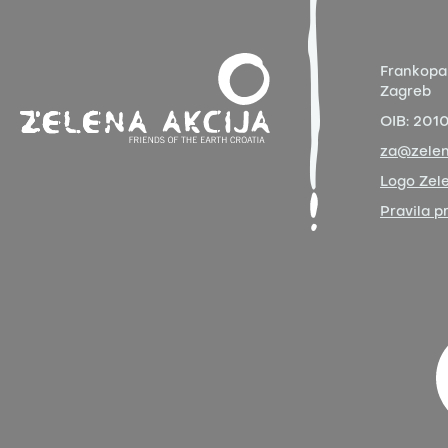
Frankopa
Zagreb
OIB:
201
za@zelen
Logo Zele
Pravila p