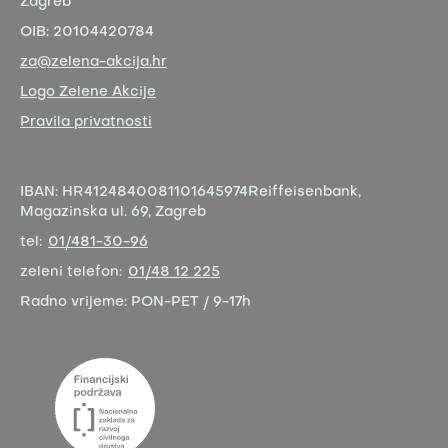
Zagreb
OIB:
20104420784
za@zelena-akcija.hr
Logo Zelene Akcije
Pravila privatnosti
IBAN:
HR4124840081101645974
Reiffeisenbank,
Magazinska ul. 69, Zagreb
tel:
01/481-30-96
zeleni telefon:
01/48 12 225
Radno vrijeme:
PON-PET / 9-17h