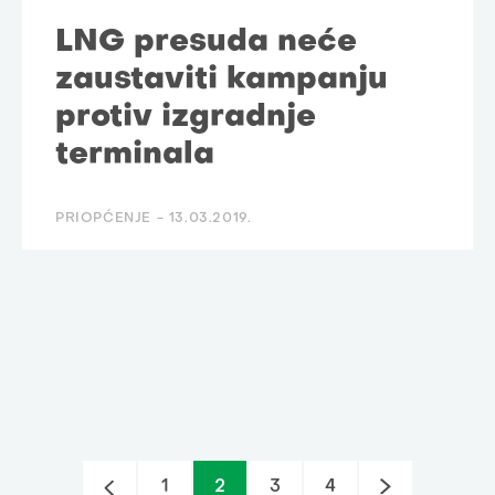
LNG presuda neće
zaustaviti kampanju
protiv izgradnje
terminala
PRIOPĆENJE -
13.03.2019.
1
2
3
4