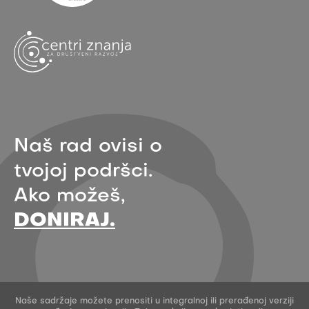
Naš rad ovisi o
tvojoj podršci.
Ako možeš,
DONIRAJ.
Naše sadržaje možete prenositi u integralnoj ili prerađenoj verziji