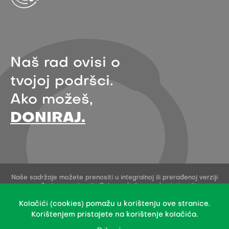
Naš rad ovisi o
tvojoj podršci.
Ako možeš,
DONIRAJ.
Naše sadržaje možete prenositi u integralnoj ili prerađenoj verziji
uz navođenje organizacije Zelena akcija - pod uvjetima licence
Creative Commons Imenovanje 4.0 međunarodna.
Ovo dopuštenje se ne odnosi na stock fotografije i embedane
Kolačići (cookies) pomažu u korištenju ove stranice.
sadržaje drugih stvaratelja.
Korištenjem pristajete na korištenje kolačića.