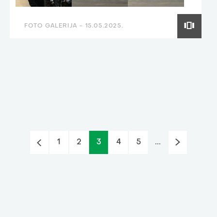
FOTO GALERIJA -
15.05.2025.
1
2
3
4
5
...