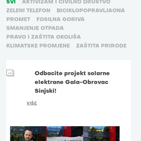
SVI
AKTIVIZAM I CIVILNO DRUŠTVO
ZELENI TELEFON
BICIKLOPOPRAVLJAONA
PROMET
FOSILNA GORIVA
SMANJENJE OTPADA
PRAVO I ZAŠTITA OKOLIŠA
KLIMATSKE PROMJENE
ZAŠTITA PRIRODE
Odbacite projekt solarne
elektrane Gala-Obrovac
Sinjski!
VIŠE