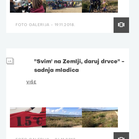
FOTO GALERIJA -
19.11.2018.
"Svim' na Zemlji, daruj drvce" -
sadnja mladica
VIŠE