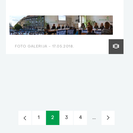
FOTO GALERIJA -
17.05.2018.
1
2
3
4
...